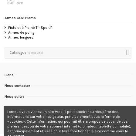
CO2
SMK
qb78
Armes CO2 Plomb
Pistolet à Plomb Tir Sportif
Armes de poing
Armes longues
Catalogue
(6 produits)
Liens
Nous contacter
Nous suivre
Newsletter
Lorsque vous visitez un site Web, il peut stocker ou récupérer des
informations sur votre navigateur, principalement sous la forme de
Tous les prix sont indiqués TTC
«cookies». Cette information, qui pourrait être à propos de vous, de vos
préférences, ou de votre appareil internet (ordinateur, tablette ou mobile),
est principalement utilisée pour faire fonctionner le site comme vous le