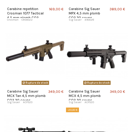
Carabine repetition
Carabine Sig Sauer
169,00 €
389,00 €
Crosman 1077 Tactical
MPX 4,5 mm plomb
4,5 mm plomb CO2
CO2 30 coups
Crosman
CR00022
Sig Sauer
490028
Rupture de stock
Rupture de stock
Carabine Sig Sauer
Carabine Sig Sauer
349,00 €
349,00 €
MCX Tan 4,5 mm plomb
MCX 4,5 mm plomb
CO2 30 coups
CO2 30 coups
Sig Sauer
ACP520
Sig Sauer
ACP520
-20,00 €