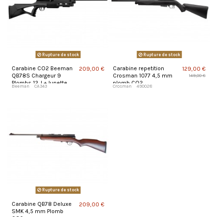
Rupture de stock
Rupture de stock
Carabine CO2 Beeman
Carabine repetition
209,00 €
129,00 €
QB78S Chargeur 9
Crosman 1077 4,5 mm
149,00 €
Plombs 12 J + lunette
plomb CO2
Beeman
CA343
Crosman
490028
4x32
Rupture de stock
Carabine QB78 Deluxe
209,00 €
SMK 4,5 mm Plomb