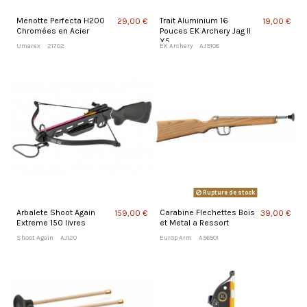
Menotte Perfecta H200
Trait Aluminium 16
29,00 €
19,00 €
Chromées en Acier
Pouces EK Archery Jag II
X5
Umarex
21702
EK Archery
AJ9108
Rupture de stock
Arbalete Shoot Again
Carabine Flechettes Bois
159,00 €
39,00 €
Extreme 150 livres
et Metal a Ressort
Shoot Again
AJ120
Europ Arm
A56501