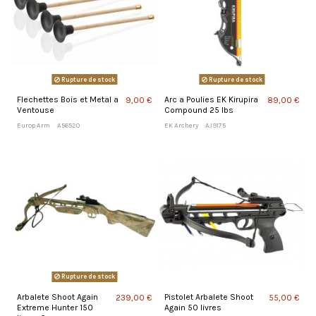
Rupture de stock
Rupture de stock
Flechettes Bois et Metal a
Arc a Poulies EK Kirupira
9,00 €
89,00 €
Ventouse
Compound 25 lbs
Europ Arm
A56520
EK Archery
AJ9175
Rupture de stock
Arbalete Shoot Again
Pistolet Arbalete Shoot
239,00 €
55,00 €
Extreme Hunter 150
Again 50 livres