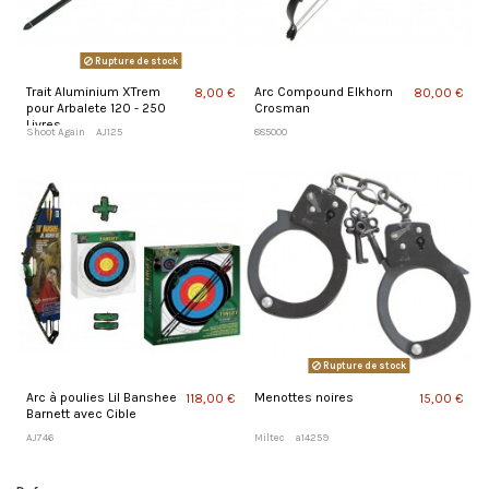
Rupture de stock
Trait Aluminium XTrem
Arc Compound Elkhorn
8,00 €
80,00 €
pour Arbalete 120 - 250
Crosman
Livres
Shoot Again
AJ125
885000
Rupture de stock
Arc à poulies Lil Banshee
Menottes noires
118,00 €
15,00 €
Barnett avec Cible
AJ746
Miltec
a14259