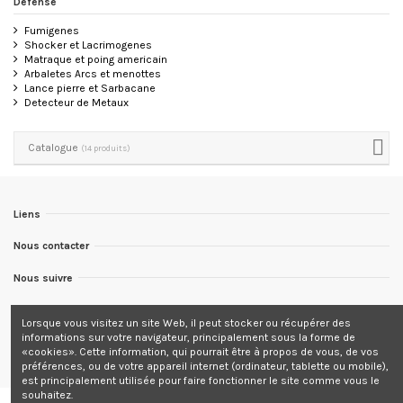
Defense
Fumigenes
Shocker et Lacrimogenes
Matraque et poing americain
Arbaletes Arcs et menottes
Lance pierre et Sarbacane
Detecteur de Metaux
Catalogue
(14 produits)
Liens
Nous contacter
Nous suivre
Newsletter
Lorsque vous visitez un site Web, il peut stocker ou récupérer des
informations sur votre navigateur, principalement sous la forme de
Tous les prix sont indiqués TTC
«cookies». Cette information, qui pourrait être à propos de vous, de vos
préférences, ou de votre appareil internet (ordinateur, tablette ou mobile),
est principalement utilisée pour faire fonctionner le site comme vous le
souhaitez.