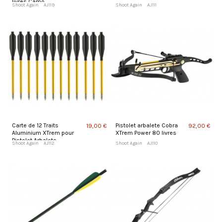
livres Camo
Shoot Again
AJ119
Shoot Again
AJ111
Carte de 12 Traits
Pistolet arbalete Cobra
19,00 €
92,00 €
Aluminium XTrem pour
XTrem Power 80 livres
Pistolet Arbalete
Shoot Again
AJ112
Shoot Again
AJ110