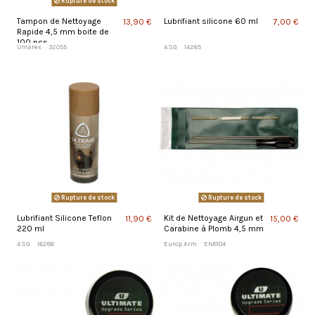
Rupture de stock
Tampon de Nettoyage
Lubrifiant silicone 60 ml
13,90 €
7,00 €
Rapide 4,5 mm boite de
100 pcs
Umarex
32055
ASG
14265
Rupture de stock
Rupture de stock
Lubrifiant Silicone Teflon
Kit de Nettoyage Airgun et
11,90 €
15,00 €
220 ml
Carabine à Plomb 4,5 mm
ASG
16286
Europ Arm
EN8104