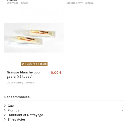
Series
Ultimate
17036
Classic Army
a14666
Rupture de stock
Graisse blanche pour
9,00 €
gears (x2 tubes)
Classic Army
a14665
Consommables
Gaz
Plombs
Lubrifiant et Nettoyage
Billes Acier