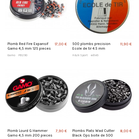
Plomb Red Fire Expansif
500 plombs precision
17,00 €
11,90 €
Gamo 4,5 mm 125 pieces
Ecole de tir 4.5 mm
Gamo
PB290
H&N Sport
edt45
Plomb Lourd G Hammer
Plombs Plats Wad Cutter
7,90 €
8,00 €
Gamo 4,5 mm 200 pieces
Black Ops boite de 500