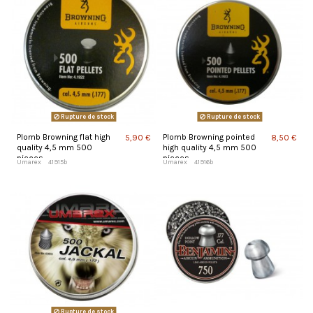
Rupture de stock
Rupture de stock
Plomb Browning flat high
Plomb Browning pointed
5,90 €
8,50 €
quality 4,5 mm 500
high quality 4,5 mm 500
pieces
pieces
Umarex
41915b
Umarex
41916b
Rupture de stock