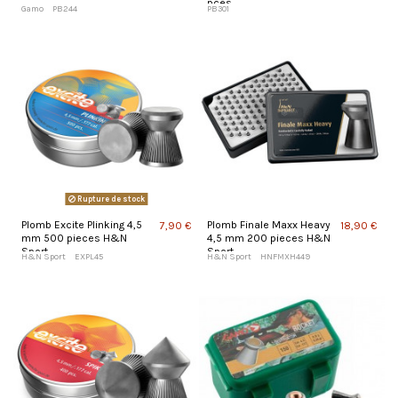
pces
Gamo
PB244
PB301
Rupture de stock
Plomb Excite Plinking 4,5
Plomb Finale Maxx Heavy
7,90 €
18,90 €
mm 500 pieces H&N
4,5 mm 200 pieces H&N
Sport
Sport
H&N Sport
EXPL45
H&N Sport
HNFMXH449