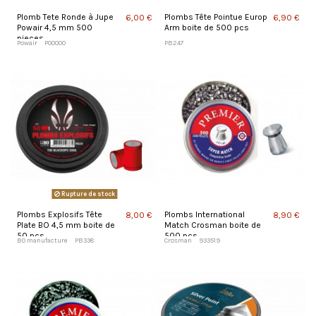
Plomb Tete Ronde à Jupe
Plombs Tête Pointue Europ
6,00 €
6,90 €
Powair 4,5 mm 500
Arm boite de 500 pcs
pieces
Powair
PO0000
PB247
Rupture de stock
Plombs Explosifs Tête
Plombs International
8,00 €
8,90 €
Plate BO 4,5 mm boite de
Match Crosman boite de
50 pcs
500 pcs
BO manufacture
PB338
Crosman
933519