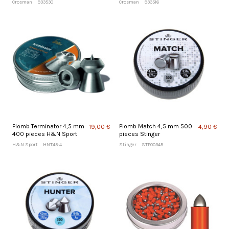
Crosman
933530
Crosman
933516
Plomb Terminator 4,5 mm
Plomb Match 4,5 mm 500
19,00 €
4,90 €
400 pieces H&N Sport
pieces Stinger
H&N Sport
HNT45-4
Stinger
STP00345