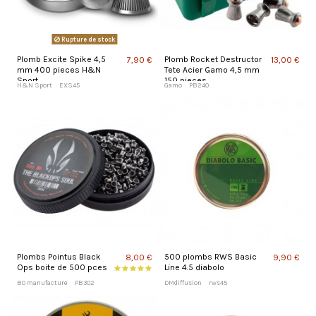
Rupture de stock
Plomb Excite Spike 4,5
Plomb Rocket Destructor
7,90 €
13,00 €
mm 400 pieces H&N
Tete Acier Gamo 4,5 mm
Sport
150 pieces
H&N Sport
EXS45
Gamo
PB240
Plombs Pointus Black
500 plombs RWS Basic
8,00 €
9,90 €
Ops boite de 500 pces
Line 4.5 diabolo
BO manufacture
PB302
DMdiffusion
rws45