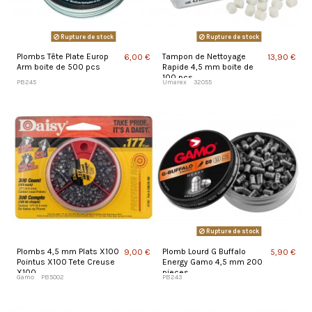
Rupture de stock
Rupture de stock
Plombs Tête Plate Europ
Tampon de Nettoyage
6,00 €
13,90 €
Arm boite de 500 pcs
Rapide 4,5 mm boite de
100 pcs
PB245
Umarex
32055
Rupture de stock
Plombs 4,5 mm Plats X100
Plomb Lourd G Buffalo
9,00 €
5,90 €
Pointus X100 Tete Creuse
Energy Gamo 4,5 mm 200
X100
pieces
Gamo
PB5002
PB243