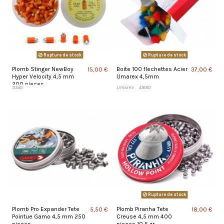
Rupture de stock
Rupture de stock
Plomb Stinger NewBoy
Boite 100 flechettes Acier
15,00 €
37,00 €
Hyper Velocity 4,5 mm
Umarex 4,5mm
200 pieces
9340
Umarex
41650
Rupture de stock
Plomb Pro Expander Tete
Plomb Piranha Tete
5,50 €
18,00 €
Pointue Gamo 4,5 mm 250
Creuse 4,5 mm 400