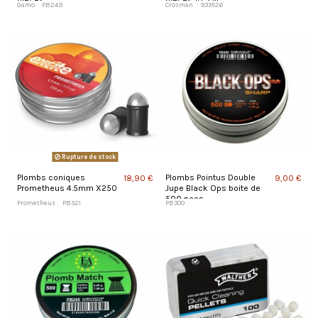
pieces
pieces 10,5 gr
Gamo
PB249
Crosman
933526
Rupture de stock
Plombs coniques
Plombs Pointus Double
18,90 €
9,00 €
Prometheus 4.5mm X250
Jupe Black Ops boite de
500 pces
Prometheus
PB321
PB300