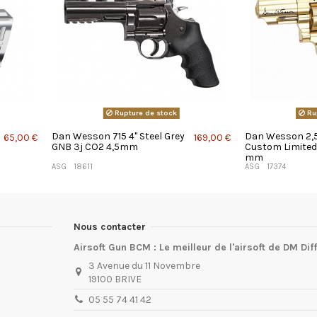
Rupture de stock
Ru
Dan Wesson 715 4'' Steel Grey
Dan Wesson 2,5 
65,00 €
169,00 €
GNB 3j CO2 4,5mm
Custom Limited 
mm
ASG
18611
ASG
17374
Nous contacter
Airsoft Gun BCM : Le meilleur de l'airsoft de DM Dif
3 Avenue du 11 Novembre
19100 BRIVE
05 55 74 41 42