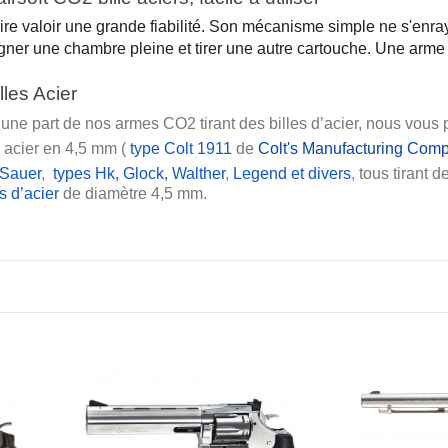
ire valoir une grande fiabilité. Son mécanisme simple ne s'enraye
ner une chambre pleine et tirer une autre cartouche. Une arme vr
illes Acier
u’une part de nos armes CO2
s acier en 4,5 mm ( 
type Colt 1911
 de 
Colt's Manufacturing Com
 Sauer
,  
types Hk, Glock, Walther
, 
Legend et divers
s d’acier
 de diamètre 4,5 mm.