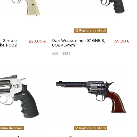
Rupture de stock
ur Simple
Dan Wesson noir 8'' GNB 3j
229,00 €
159,00 €
ckelé CO2
CO2 4,5mm
ASG
16183
pture de stock
Rupture de stock