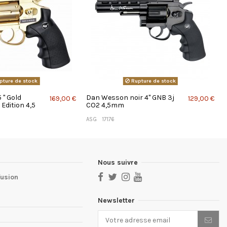
pture de stock
Rupture de stock
'' Gold
Dan Wesson noir 4'' GNB 3j
169,00 €
129,00 €
Edition 4,5
CO2 4,5mm
ASG
17176
Nous suivre
fusion
Newsletter