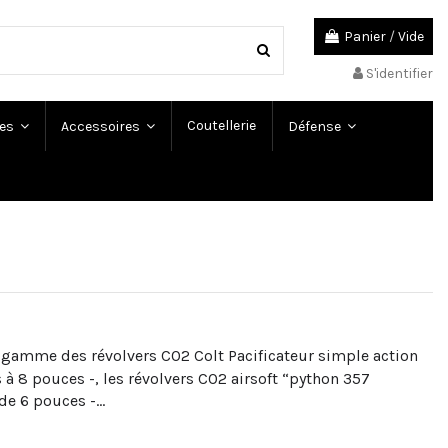
Panier
/
Vide
S'identifier
Coutellerie
es
Accessoires
Défense
la gamme des révolvers CO2 Colt Pacificateur simple action
à 8 pouces -, les révolvers CO2 airsoft “python 357
e 6 pouces -...