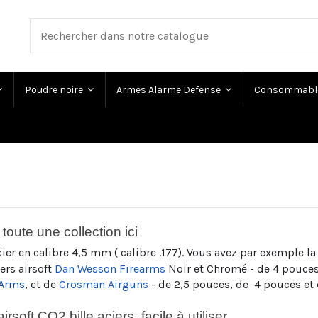
Poudre noire
Armes Alarme Defense
Consommabl
 toute une collection ici
cier en calibre 4,5 mm ( calibre .177). Vous avez par exemple 
vers airsoft
Dan Wesson Firearms
Noir et Chromé - de 4 pouces 
 Arms
, et de
Crosman Airguns
- de 2,5 pouces, de 4 pouces et d
rsoft CO2 bille aciers, facile à utiliser