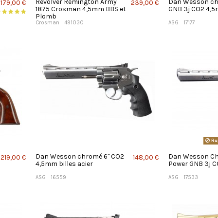
Revolver Remington Army
Dan Wesson chr
179,00 €
239,00 €
1875 Crosman 4,5mm BBS et
GNB 3j CO2 4,
Plomb
Crosman
491030
ASG
17177
Ru
Dan Wesson chromé 6'' CO2
Dan Wesson Chr
219,00 €
148,00 €
4,5mm billes acier
Power GNB 3j 
ASG
16559
ASG
17533