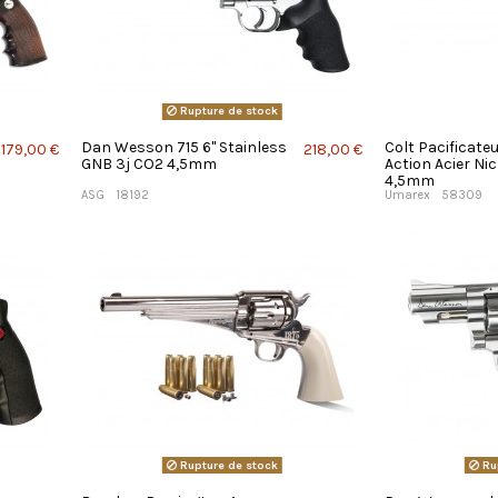
Rupture de stock
Dan Wesson 715 6'' Stainless
Colt Pacificate
179,00 €
218,00 €
GNB 3j CO2 4,5mm
Action Acier Ni
4,5mm
ASG
18192
Umarex
58309
Rupture de stock
Ru