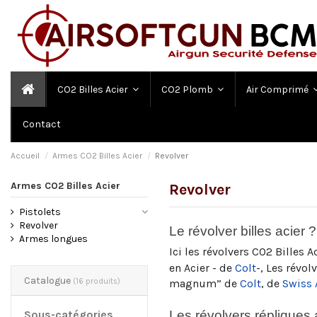
CO2 Billes Acier
CO2 Plomb
Air Comprimé
Contact
Accueil
Armes CO2 Billes Acier
Revolver
Armes CO2 Billes Acier
Revolver
Pistolets
Revolver
Le révolver billes acier ?
Armes longues
Ici les révolvers CO2
Billes A
en Acier - de
Colt
-, Les révol
Catalogue
(16 produits)
magnum” de
Colt
, de
Swiss
Les révolvers répliques ai
Sous-catégories