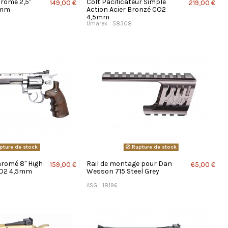
ome 2,5''
Colt Pacificateur Simple
149,00 €
219,00 €
5mm
Action Acier Bronzé CO2
4,5mm
Umarex
58308
pture de stock
Rupture de stock
omé 8'' High
Rail de montage pour Dan
159,00 €
65,00 €
CO2 4,5mm
Wesson 715 Steel Grey
ASG
18196