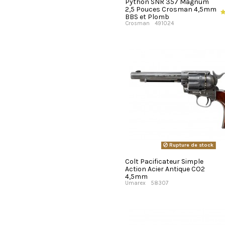
Python SNR 357 Magnum
2,5 Pouces Crosman 4,5mm
BBS et Plomb
Crosman
491024
Rupture de stock
Colt Pacificateur Simple
Action Acier Antique CO2
4,5mm
Umarex
58307