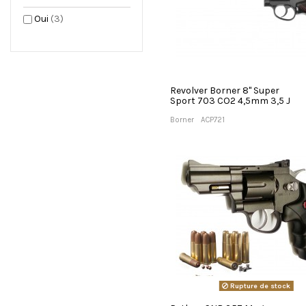
Oui
(3)
Revolver Borner 8'' Super
Sport 703 CO2 4,5mm 3,5 J
Borner
ACP721
Rupture de stock