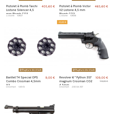
Pistolet à Plomb Taichi
Pistolet à Plomb Victor
405,60 €
465,60 €
Listone Silencer 4,5
V2 Listone 4,5 mm
mm Plomb CO2
Plomb CO2
Listone
10807
Listone
10806
-10,00 €
Rupture de stock
Rupture de stock
Barillet T4 Special OPS
Revolver 6 " Python 357
9,00 €
109,00 €
Combo Crosman 4,5mm
magnum Crosman CO2
119,00 €
X2
4,5mm
Crosman
t4ktb
Crosman
200 04 357