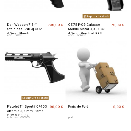
Rupture de stock
Dan Wesson 715 4''
CZ 75 P-09 Culasse
209,00 €
179,00 €
Stainless GNB 3j CO2
Mobile Metal 3,9 J CO2
4,5mm Plomb
4,5mm Plomb et BBS
ASG
18612
ASG
ACP649
Rupture de stock
Pistolet Tir Sportif CP400
Frais de Port
99,00 €
9,90 €
Artemis 4,5 mm Plomb
CO2 8 Coups
Artemis
690030
port