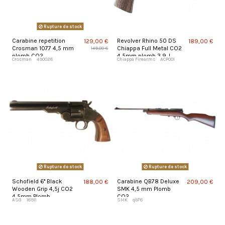
Rupture de stock
Carabine repetition
Revolver Rhino 50 DS
129,00 €
189,00 €
Crosman 1077 4,5 mm
Chiappa Full Metal CO2
149,00 €
plomb CO2
4,5mm plomb 3,9 J
Crosman
490028
Chiappa Firearms
ACP001
Rupture de stock
Rupture de stock
Schofield 6'' Black
Carabine QB78 Deluxe
188,00 €
209,00 €
Wooden Grip 4,5j CO2
SMK 4,5 mm Plomb
4,5mm Plomb
CO2
ASG
18911
SMK
qb78