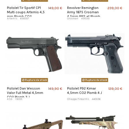
Pistolet Tir Sportif CP1
Revolver Remington
149,00 €
239,00 €
Multi coups Artemis 4,5
Army 1875 Crosman
mm Plomb CO2
4,5mm BBS et Plomb
Artemis
690007
Crosman
491030
Rupture de stock
Rupture de stock
Pistolet Dan Wesson
Pistolet P92 Kimar
149,90 €
139,00 €
Valor Full Metal 4,5mm
4,5mm CO2 Plomb 4 J
CO2 Plomb 3 J
ASG
19055
Chiappa Firearms
440036