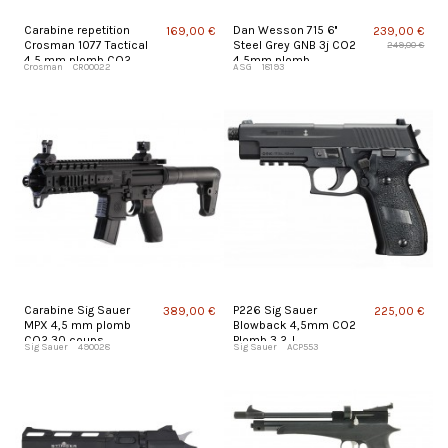
Carabine repetition
Dan Wesson 715 6''
169,00 €
239,00 €
Crosman 1077 Tactical
Steel Grey GNB 3j CO2
249,00 €
4,5 mm plomb CO2
4,5mm plomb
Crosman
CR00022
ASG
18193
Carabine Sig Sauer
P226 Sig Sauer
389,00 €
225,00 €
MPX 4,5 mm plomb
Blowback 4,5mm CO2
CO2 30 coups
Plomb 3,2 J
Sig Sauer
490028
Sig Sauer
ACP553