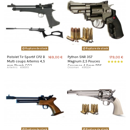
Rupture de stock
Rupture de stock
Pistolet Tir Sportif CP2 B
Python SNR 357
169,00 €
179,00 €
Multi coups Artemis 4,5
Magnum 2,5 Pouces
mm Plomb CO2
Crosman 4,5mm BBS
Artemis
690015
Crosman
491024
et Plomb
Rupture de stock
Rupture de stock