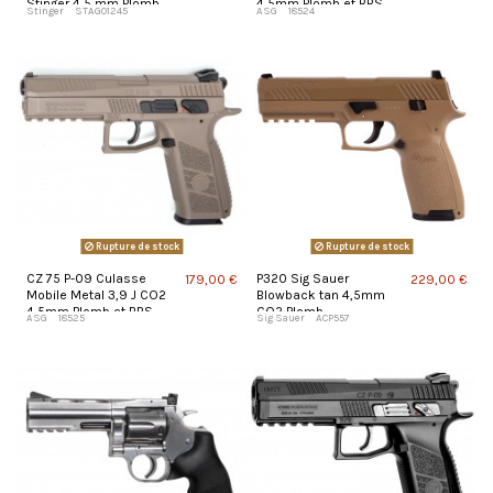
Stinger 4,5 mm Plomb
4,5mm Plomb et BBS
Stinger
STAG01245
ASG
18524
CO2
Rupture de stock
Rupture de stock
CZ 75 P-09 Culasse
P320 Sig Sauer
179,00 €
229,00 €
Mobile Metal 3,9 J CO2
Blowback tan 4,5mm
4,5mm Plomb et BBS
CO2 Plomb
ASG
18525
Sig Sauer
ACP557