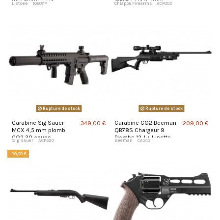
mm Plomb CO2
Metal CO2 4,5mm
Listone
10807P
Chiappa Firearms
ACP002
plomb 3,9 J
Rupture de stock
Rupture de stock
Carabine Sig Sauer
Carabine CO2 Beeman
349,00 €
209,00 €
MCX 4,5 mm plomb
QB78S Chargeur 9
CO2 30 coups
Plombs 12 J + lunette
Sig Sauer
ACP520
Beeman
CA343
4x32
-20,00 €