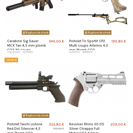
Rupture de stock
Rupture de stock
Carabine Sig Sauer
Pistolet Tir Sportif CP2
349,00 €
190,80 €
MCX Tan 4,5 mm plomb
Multi coups Artemis 4,5
CO2 30 coups
mm Plomb CO2
Sig Sauer
ACP520
Artemis
690025
-150,00 €
Rupture de stock
Pistolet Taichi Listone
Revolver Rhino 50 DS
352,80 €
209,00 €
Red Dot Silencer 4,5
Silver Chiappa Full
502,80 €