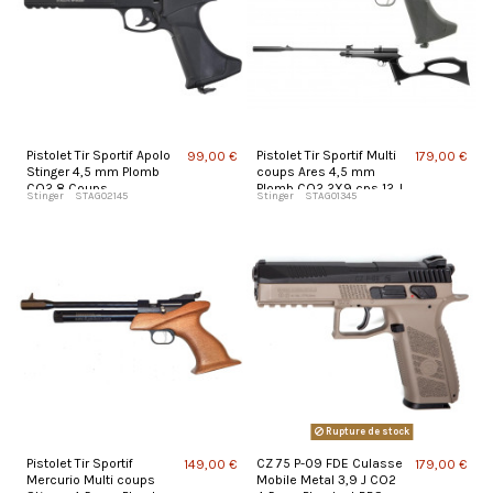
Pistolet Tir Sportif Apolo
Pistolet Tir Sportif Multi
99,00 €
179,00 €
Stinger 4,5 mm Plomb
coups Ares 4,5 mm
CO2 8 Coups
Plomb CO2 2X9 cps 12 J
Stinger
STAG02145
Stinger
STAG01345
Rupture de stock
Pistolet Tir Sportif
CZ 75 P-09 FDE Culasse
149,00 €
179,00 €
Mercurio Multi coups
Mobile Metal 3,9 J CO2