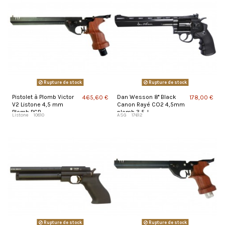
Rupture de stock
Rupture de stock
Pistolet à Plomb Victor
Dan Wesson 8'' Black
465,60 €
178,00 €
V2 Listone 4,5 mm
Canon Rayé CO2 4,5mm
Plomb PCP
plomb 3,5 J
Listone
10810
ASG
17612
Rupture de stock
Rupture de stock