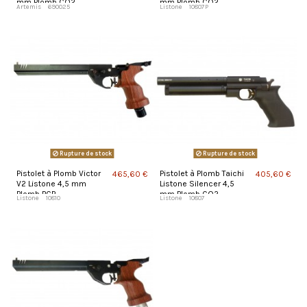
mm Plomb CO2
mm Plomb CO2
Artemis
690025
Listone
10807P
Rupture de stock
Rupture de stock
Pistolet à Plomb Victor
Pistolet à Plomb Taichi
465,60 €
405,60 €
V2 Listone 4,5 mm
Listone Silencer 4,5
Plomb PCP
mm Plomb CO2
Listone
10810
Listone
10807