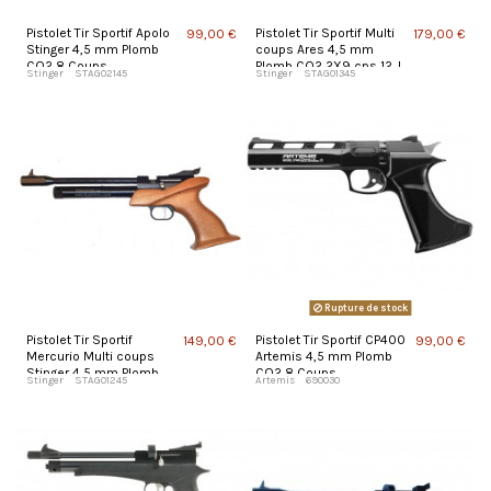
Pistolet Tir Sportif Apolo
Pistolet Tir Sportif Multi
99,00 €
179,00 €
Stinger 4,5 mm Plomb
coups Ares 4,5 mm
CO2 8 Coups
Plomb CO2 2X9 cps 12 J
Stinger
STAG02145
Stinger
STAG01345
Rupture de stock
Pistolet Tir Sportif
Pistolet Tir Sportif CP400
149,00 €
99,00 €
Mercurio Multi coups
Artemis 4,5 mm Plomb
Stinger 4,5 mm Plomb
CO2 8 Coups
Stinger
STAG01245
Artemis
690030
CO2