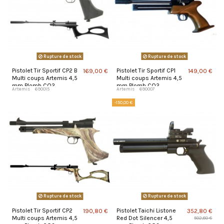
Rupture de stock
Rupture de stock
Pistolet Tir Sportif CP2 B
Pistolet Tir Sportif CP1
169,00 €
149,00 €
Multi coups Artemis 4,5
Multi coups Artemis 4,5
mm Plomb CO2
mm Plomb CO2
Artemis
690015
Artemis
690007
-150,00 €
Rupture de stock
Rupture de stock
Pistolet Tir Sportif CP2
Pistolet Taichi Listone
190,80 €
352,80 €
Multi coups Artemis 4,5
Red Dot Silencer 4,5
502,80 €