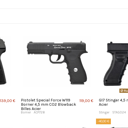
Ru
Pistolet Special Force W119
G17 Stinger 4,5
139,00 €
119,00 €
Borner 4,5 mm CO2 Blowback
Acier
Billes Acier
Borner
ACP728
Stinger
STAG024
-40,00 €