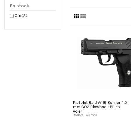
En stock
Oui
(3)
Pistolet Raid W118 Borner 4,5
mm CO2 Blowback Billes
Acier
Borner
ACP723