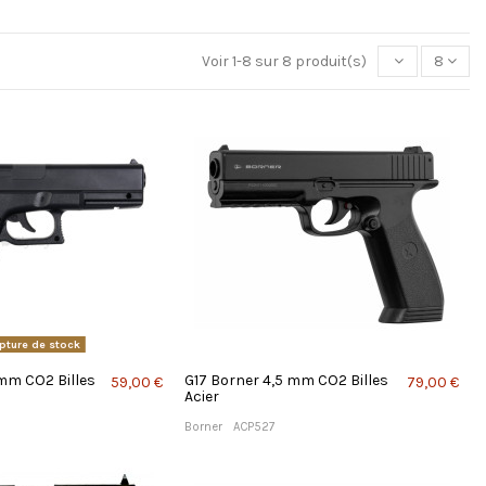
Voir 1-8 sur 8 produit(s)
8
pture de stock
 mm CO2 Billes
G17 Borner 4,5 mm CO2 Billes
59,00 €
79,00 €
Acier
Borner
ACP527