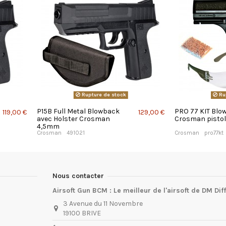
Rupture de stock
Ru
P15B Full Metal Blowback
PRO 77 KIT Bl
119,00 €
129,00 €
avec Holster Crosman
Crosman pisto
4,5mm
Crosman
491021
Crosman
pro77kt
Nous contacter
Airsoft Gun BCM : Le meilleur de l'airsoft de DM Dif
3 Avenue du 11 Novembre
19100 BRIVE