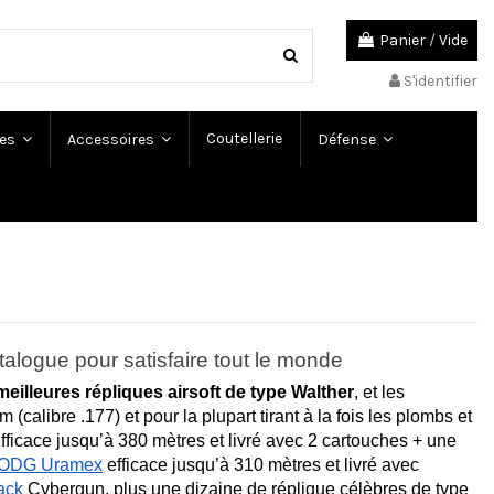
Panier
/
Vide
S'identifier
Coutellerie
es
Accessoires
Défense
talogue pour satisfaire tout le monde
meilleures répliques airsoft de type Walther
, et les 
(calibre .177) et pour la plupart tirant à la fois les plombs et 
efficace jusqu’à 380 mètres et 
livré avec 2 cartouches + une 
 ODG Uramex
 efficace jusqu’à 310 mètres 
et livré avec 
ack
 Cybergun, plus une dizaine de réplique célèbres de type 