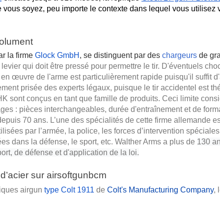
 vous soyez, peu importe le contexte dans lequel vous utilisez 
solument
r la firme
Glock GmbH
, se distinguent par des
chargeurs
de gra
 levier qui doit être pressé pour permettre le tir. D'éventuels choc
en œuvre de l'arme est particulièrement rapide puisqu'il suffit d
rement prisée des experts légaux, puisque le tir accidentel est 
HK sont conçus en tant que famille de produits. Ceci limite cons
es : pièces interchangeables, durée d'entraînement et de format
depuis 70 ans. L’une des spécialités de cette firme allemande est
lisées par l’armée, la police, les forces d’intervention spéciales,
es dans la défense, le sport, etc. Walther Arms a plus de 
130 an
t, de défense et d'application de la loi.
s d’acier sur airsoftgunbcm
iques airgun 
type Colt 1911
 de 
Colt's Manufacturing Company
,
.