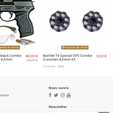
pture de stock
Rupture de stock
owback Combo
Barillet T4 Special OPS Combo
89,00 €
9,00 €
l 4,5mm
Crosman 4,5mm X2
129,00 €
Crosman
t4ktb
Nous suivre
fusion
Newsletter