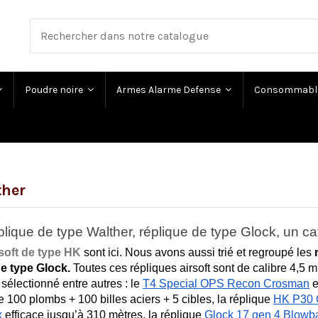
Poudre noire
Armes Alarme Defense
Consommabl
ther
lique de type Walther, réplique de type Glock, un ca
soft de type HK 
sont ici. Nous avons aussi trié et regroupé les 
de type Glock.
 Toutes ces répliques airsoft sont de calibre 4,5 mm 
sélectionné entre autres : le 
T4 Special OPS Recon Crosman
 
e 100 plombs + 100 billes aciers + 5 cibles
, la réplique 
HK P30
x
efficace jusqu’à 310 mètres, la réplique 
Glock 17 gen 4 Blowb