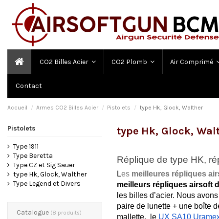
CO2 Billes Acier
CO2 Plomb
Air Comprimé
Contact
Accueil
Armes CO2 Billes Acier
Pistolets
type Hk, Glock, Walther
Pistolets
type Hk, Glock, Wal
Type 1911
Type Beretta
Réplique de type HK, rép
Type CZ et Sig Sauer
L
es 
meilleures répliques air
type Hk, Glock, Walther
Type Legend et Divers
meilleurs répliques airsoft 
les billes d’acier. Nous avons 
paire de lunette + une boîte d
Catalogue
(8 produits)
mallette,
  le 
UX SA10 Urame