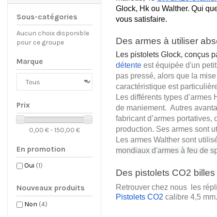
Glock, Hk ou Walther. Qui que
Sous-catégories
vous satisfaire.
Aucun choix disponible
Des armes à utiliser ab
pour ce groupe
Les pistolets Glock, conçus pa
Marque
détente
est équipée d'un petit
pas pressé, alors que la mise 
caractéristique est particuliè
Les différents types d’armes 
Prix
de maniement.  Autres avantag
fabricant d’armes portatives, 
production. Ses armes sont uti
0,00 € - 150,00 €
Les armes Walther sont utilisé
En promotion
mondiaux d'armes à feu de spor
Oui
(1)
Des pistolets CO2
 bille
Retrouver chez nous  les répl
Nouveaux produits
Pistolets CO2
 calibre 4,5 mm
Non
(4)