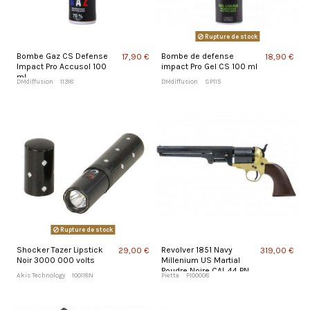
Rupture de stock
Bombe Gaz CS Defense
Bombe de defense
17,90 €
18,90 €
Impact Pro Accusol 100
impact Pro Gel CS 100 ml
ml
DMdiffusion
11318
DMdiffusion
SP115
Rupture de stock
Shocker Tazer Lipstick
Revolver 1851 Navy
29,00 €
319,00 €
Noir 3000 000 volts
Millenium US Martial
Poudre Noire CAL 44 PN
Akis Technology
100118N
Pietta
PI00008
CLAV