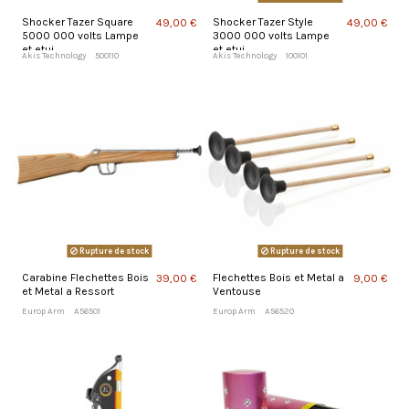
Shocker Tazer Square
Shocker Tazer Style
49,00 €
49,00 €
5000 000 volts Lampe
3000 000 volts Lampe
et etui
et etui
Akis Technology
500110
Akis Technology
100101
Rupture de stock
Rupture de stock
Carabine Flechettes Bois
Flechettes Bois et Metal a
39,00 €
9,00 €
et Metal a Ressort
Ventouse
Europ Arm
A56501
Europ Arm
A56520