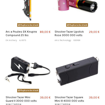
Rupture de stock
Rupture de stock
Arc a Poulies EK Kirupira
Shocker Tazer Lipstick
89,00 €
29,00 €
Compound 25 lbs
Rose 3000 000 volts
EK Archery
AJ9175
Akis Technology
100118R
Rupture de stock
Shocker Tazer Mini
Shocker Tazer Square
39,00 €
39,00 €
Guard II 3000 000 volts
Mini III 4000 000 volts
avec Lampe
avec Lampe