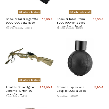
Rupture de stock
Rupture de stock
Shocker Tazer Cigarette
Shocker Tazer Storm
55,00 €
65,00 €
9000 000 volts avec
5000 000 volts avec
Lampe
Lampe Sacoche et
Akis Technology
400119
Akis Technology
100139
Alarme
Rupture de stock
Arbalete Shoot Again
Grenade Explosive à
239,00 €
9,90 €
Extreme Hunter 150
Goupille EG67 à Billes
livres Camo
Shoot Again
AJ119
Enola Gaye
A65002