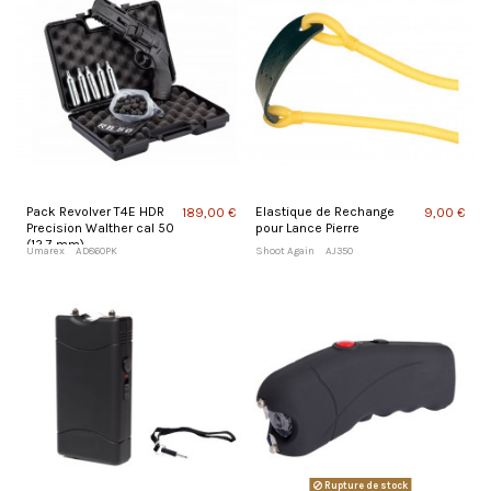
Pack Revolver T4E HDR
Elastique de Rechange
189,00 €
9,00 €
Precision Walther cal 50
pour Lance Pierre
(12,7 mm)
Umarex
AD860PK
Shoot Again
AJ350
Rupture de stock