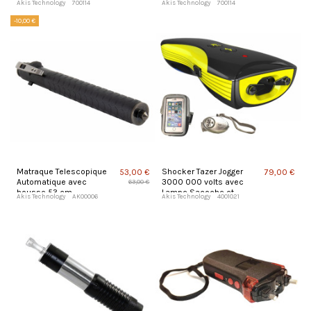
Akis Technology
700114
Akis Technology
700114
-10,00 €
Matraque Telescopique
Shocker Tazer Jogger
53,00 €
79,00 €
Automatique avec
3000 000 volts avec
63,00 €
housse 53 cm
Lampe Sacoche et
Akis Technology
AK00006
Akis Technology
4001021
Alarme