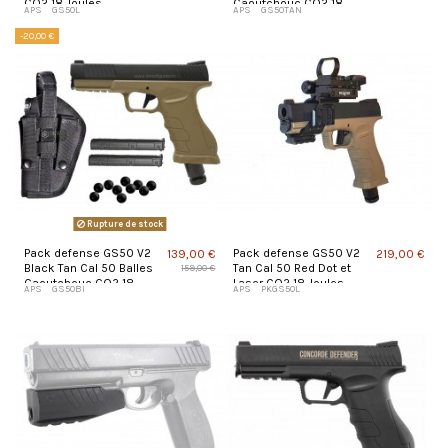
CO2 18 Joules
Caoutchouc CO2 18
APS
GS50L
APS
GS50TAN
Joules
-20,00 €
Rupture de stock
Pack defense GS50 V2
Pack defense GS50 V2
139,00 €
219,00 €
Black Tan Cal 50 Balles
Tan Cal 50 Red Dot et
159,00 €
Caoutchouc CO2 18
Laser CO2 18 Joules
APS
GS50BI
APS
PKGS50L
Joules