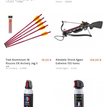
cal 68 + 100 Billes + 5
Umarex
AD866
Divers
350005
Capsules CO2
Trait Aluminium 16
Arbalete Shoot Again
19,00 €
159,00 €
Pouces EK Archery Jag II
Extreme 150 livres
X5
EK Archery
AJ9108
Shoot Again
AJ120