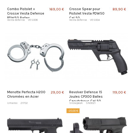
Combo Pistolet +
Crosse Spear pour
169,00 €
89,90 €
Crosse Vesta Defense
Pistolet Vesta PDW50
PDW50 Balles
Cal 50
Vesta defense
VES008
Vesta defense
VES004
Caoutchouc Cal 50
Menotte Perfecta H200
Revolver Defense 15
29,00 €
119,00 €
Chromées en Acier
Joules CP300 Balles
Caoutchouc Cal 50
Umarex
21702
Snowpeak
SN0021
-20,00 €