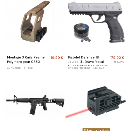
Montage 3 Rails Resine
Pistolet Defense 19
19,90 €
179,00 €
Polymere pour GS50
Joules LTL Bravo Metal
189,00 €
Slide Balles Caoutchouc
GunSmith
TTP50R
Chiappa Firearms
LTLPK03
Cal 50
Rupture de stock