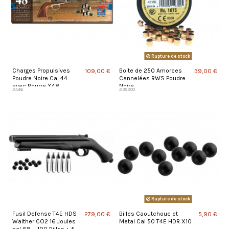
Rupture de stock
Charges Propulsives
Boite de 250 Amorces
109,00 €
39,00 €
Poudre Noire Cal 44
Cannelées RWS Poudre
avec Bourre X48
Noire
2446
235300
Rupture de stock
Fusil Defense T4E HDS
Billes Caoutchouc et
279,00 €
5,90 €
Walther CO2 16 Joules
Metal Cal 50 T4E HDR X10