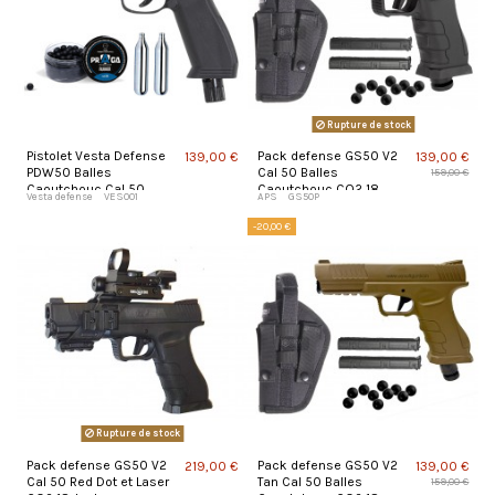
Rupture de stock
Pistolet Vesta Defense
Pack defense GS50 V2
139,00 €
139,00 €
PDW50 Balles
Cal 50 Balles
159,00 €
Caoutchouc Cal 50
Caoutchouc CO2 18
Vesta defense
VES001
APS
GS50P
Joules
-20,00 €
Rupture de stock
Pack defense GS50 V2
Pack defense GS50 V2
219,00 €
139,00 €
Cal 50 Red Dot et Laser
Tan Cal 50 Balles
159,00 €