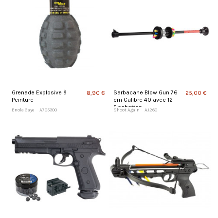
Grenade Explosive à
Sarbacane Blow Gun 76
8,90 €
25,00 €
Peinture
cm Calibre 40 avec 12
Flechettes
Enola Gaye
A705300
Shoot Again
AJ260