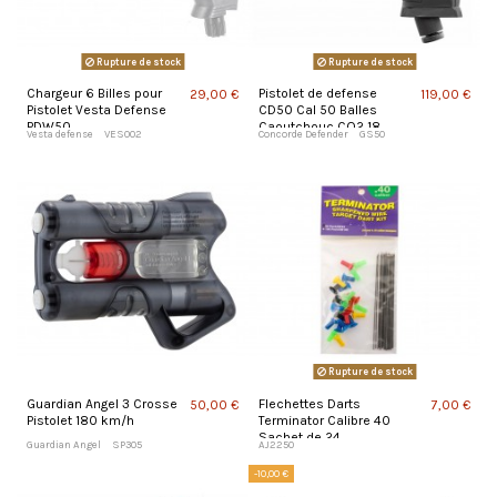
Rupture de stock
Rupture de stock
Chargeur 6 Billes pour
Pistolet de defense
29,00 €
119,00 €
Pistolet Vesta Defense
CD50 Cal 50 Balles
PDW50
Caoutchouc CO2 18
Vesta defense
VES002
Concorde Defender
GS50
Joules
Rupture de stock
Guardian Angel 3 Crosse
Flechettes Darts
50,00 €
7,00 €
Pistolet 180 km/h
Terminator Calibre 40
Sachet de 24
Guardian Angel
SP305
AJ2250
-10,00 €