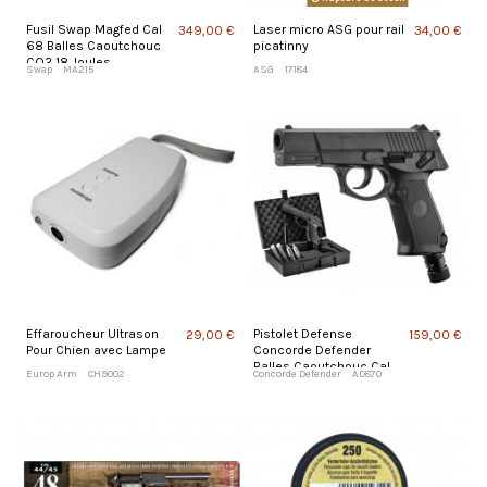
Fusil Swap Magfed Cal
Laser micro ASG pour rail
349,00 €
34,00 €
68 Balles Caoutchouc
picatinny
CO2 18 Joules
Swap
MA215
ASG
17184
Effaroucheur Ultrason
Pistolet Defense
29,00 €
159,00 €
Pour Chien avec Lampe
Concorde Defender
Balles Caoutchouc Cal
Europ Arm
CH9002
Concorde Defender
AD870
50