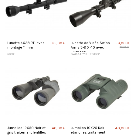
Lunette 4X28 RTI avec
Lunette de Visée Swiss
25,00 €
59,00 €
montage 11 mm
Arms 3-9 X 40 avec
86,00 €
Fixations
590011
Swiss Arms
263932
Jumelles 12X50 Noir et
Jumelles 10X25 Kaki
40,00 €
40,00 €
gris traitement lentilles
etanches traitement