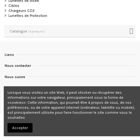
Lunettes de visée
Cibles
Chargeurs CO2
Lunettes de Protection
Catalogue
(9 produits)
Liens
Nous contacter
Nous suivre
Newsletter
Lorsque vous visitez un site Web, il peut stocker ou récupérer des
informations sur votre navigateur, principalement sous la forme de
Tous les prix sont indiqués TTC
«cookies». Cette information, qui pourrait être à propos de vous, de vos
préférences, ou de votre appareil internet (ordinateur, tablette ou mobile),
est principalement utilisée pour faire fonctionner le site comme vous le
souhaitez.
Accepter
© 2012. Tous droits réservés.
Site ecommerce Grafics