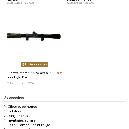
Bleues
lentilles Bleues
Swiss Arms
263884
Swiss Arms
263883
Rupture de stock
Lunette Mitron 4X20 avec
19,00 €
montage 11 mm
Mitron scopes
590011
Accessoires
Gilets et ceintures
Holsters
Rangements
montages et rails
Laser - lampe - point rouge