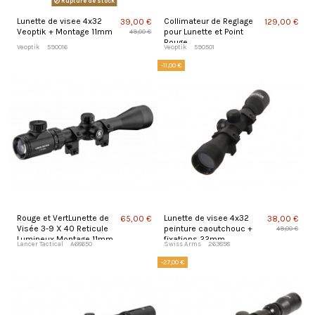
Rupture de stock
Lunette de visee 4x32
Collimateur de Reglage
39,00 €
129,00 €
Veoptik + Montage 11mm
pour Lunette et Point
49,00 €
Rouge
Veoptik
590016
Veoptik
590501
-11,00 €
Rouge et VertLunette de
Lunette de visee 4x32
65,00 €
38,00 €
Visée 3-9 X 40 Reticule
peinture caoutchouc +
49,00 €
Lumineux Montage 11mm
fixations 22mm
Lancer Tactical
A68650
Swiss Arms
263858
-27,00 €