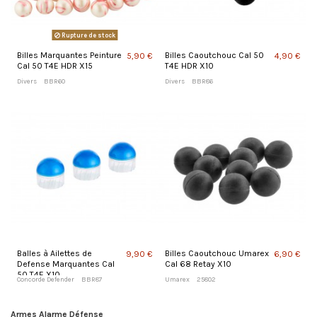
Rupture de stock
Billes Marquantes Peinture
Billes Caoutchouc Cal 50
5,90 €
4,90 €
Cal 50 T4E HDR X15
T4E HDR X10
Divers
BBR60
Divers
BBR86
Balles à Ailettes de
Billes Caoutchouc Umarex
9,90 €
6,90 €
Defense Marquantes Cal
Cal 68 Retay X10
50 T4E X10
Concorde Defender
BBR87
Umarex
25802
Armes Alarme Défense