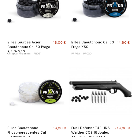
Billes Lourdes Acier
Billes Caoutchouc Cal 50
16,00 €
14,90 €
Caoutchouc Cal 50 Praga
Praga X50
2,5 Gr X50
Chiappa Firearms
PR021
PRAGA
PR020
Billes Caoutchouc
Fusil Defense T4E HDS
19,00 €
279,00 €
Phosphorescentes Cal
Walther CO2 16 Joules