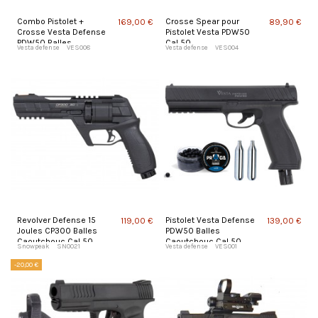
Combo Pistolet +
Crosse Spear pour
169,00 €
89,90 €
Crosse Vesta Defense
Pistolet Vesta PDW50
PDW50 Balles
Cal 50
Vesta defense
VES008
Vesta defense
VES004
Caoutchouc Cal 50
Revolver Defense 15
Pistolet Vesta Defense
119,00 €
139,00 €
Joules CP300 Balles
PDW50 Balles
Caoutchouc Cal 50
Caoutchouc Cal 50
Snowpeak
SN0021
Vesta defense
VES001
-20,00 €