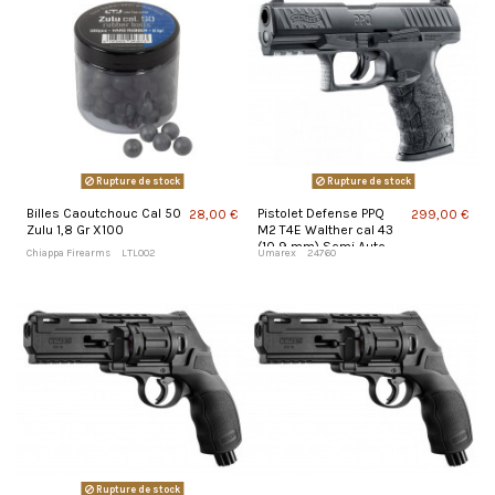
Rupture de stock
Rupture de stock
Billes Caoutchouc Cal 50
Pistolet Defense PPQ
28,00 €
299,00 €
Zulu 1,8 Gr X100
M2 T4E Walther cal 43
(10,9 mm) Semi Auto
Chiappa Firearms
LTL002
Umarex
24760
Rupture de stock