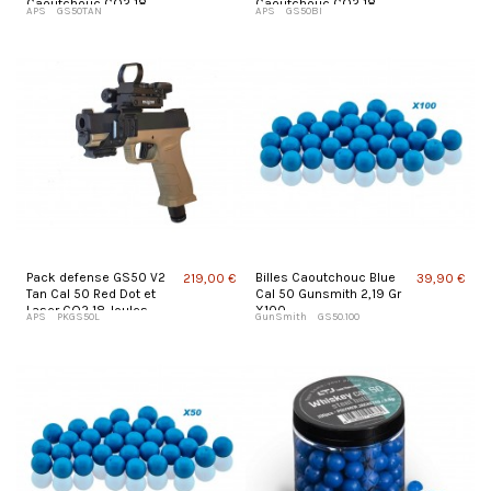
Caoutchouc CO2 18
Caoutchouc CO2 18
APS
GS50TAN
APS
GS50BI
Joules
Joules
Pack defense GS50 V2
Billes Caoutchouc Blue
219,00 €
39,90 €
Tan Cal 50 Red Dot et
Cal 50 Gunsmith 2,19 Gr
Laser CO2 18 Joules
X100
APS
PKGS50L
GunSmith
GS50.100