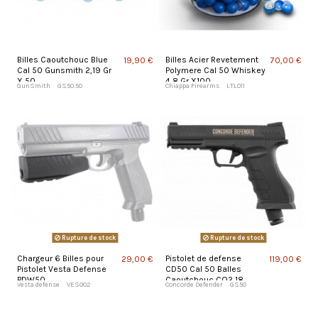
Billes Caoutchouc Blue
Billes Acier Revetement
19,90 €
70,00 €
Cal 50 Gunsmith 2,19 Gr
Polymere Cal 50 Whiskey
X 50
4,8 Gr X100
GunSmith
GS50.50
Chiappa Firearms
LTL011
Rupture de stock
Rupture de stock
Chargeur 6 Billes pour
Pistolet de defense
29,00 €
119,00 €
Pistolet Vesta Defense
CD50 Cal 50 Balles
PDW50
Caoutchouc CO2 18
Vesta defense
VES002
Concorde Defender
GS50
Joules