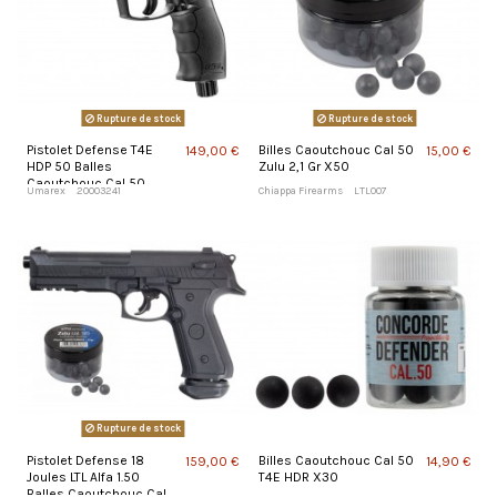
Rupture de stock
Rupture de stock
Pistolet Defense T4E
Billes Caoutchouc Cal 50
149,00 €
15,00 €
HDP 50 Balles
Zulu 2,1 Gr X50
Caoutchouc Cal 50
Umarex
20003241
Chiappa Firearms
LTL007
Rupture de stock
Pistolet Defense 18
Billes Caoutchouc Cal 50
159,00 €
14,90 €
Joules LTL Alfa 1.50
T4E HDR X30
Balles Caoutchouc Cal