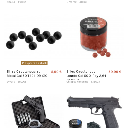
50 Praga X50
cal 68 + 100 Billes + 5
PRAGA
PR022
Umarex
AD866
Capsules CO2
Rupture de stock
Billes Caoutchouc et
Billes Caoutchouc
5,90 €
39,99 €
Metal Cal 50 T4E HDR X10
Lourde Cal 50 X-Ray 2,64
Gr X100
Divers
350005
Chiappa Firearms
LTL003