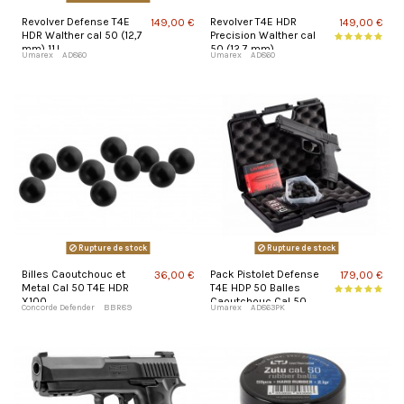
Revolver Defense T4E
Revolver T4E HDR
149,00 €
149,00 €
HDR Walther cal 50 (12,7
Precision Walther cal
mm) 11J
50 (12,7 mm)
Umarex
AD860
Umarex
AD860
Rupture de stock
Rupture de stock
Billes Caoutchouc et
Pack Pistolet Defense
36,00 €
179,00 €
Metal Cal 50 T4E HDR
T4E HDP 50 Balles
X100
Caoutchouc Cal 50
Concorde Defender
BBR89
Umarex
AD863PK