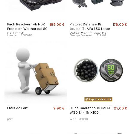
Pack Revolver T4E HDR
Pistolet Defense 18
189,00 €
179,00 €
Precision Walther cal 50
Joules LTL Alfa 1.50 Laser
(12,7 mm)
Balles Caoutchouc Cal
Umarex
AD860PK
Chiappa Firearms
LTLPK02
50
Rupture de stock
Frais de Port
Billes Caoutchouc Cal 50
9,90 €
25,00 €
WSD 1,44 Gr X100
port
WSD
350004