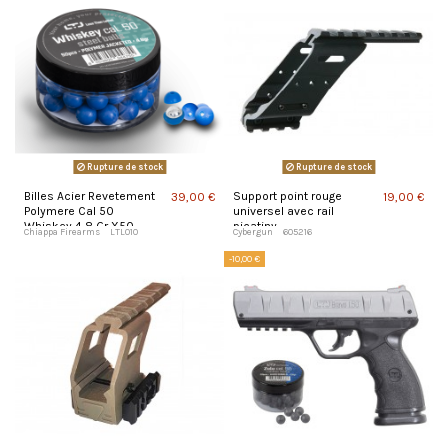
Rupture de stock
Rupture de stock
Billes Acier Revetement
Support point rouge
39,00 €
19,00 €
Polymere Cal 50
universel avec rail
Whiskey 4,8 Gr X50
picatiny.
Chiappa Firearms
LTL010
Cybergun
605216
-10,00 €