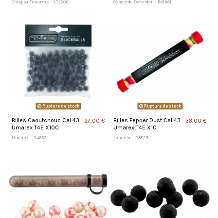
Chiappa Firearms
LTL006
Concorde Defender
BBR81
50
Rupture de stock
Rupture de stock
Billes Caoutchouc Cal 43
Billes Pepper Dust Cal 43
27,00 €
33,00 €
Umarex T4E X100
Umarex T4E X10
Umarex
24632
Umarex
25825