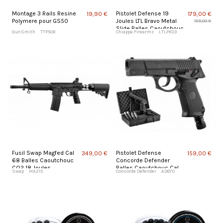
Montage 3 Rails Resine
Pistolet Defense 19
19,90 €
179,00 €
Polymere pour GS50
Joules LTL Bravo Metal
189,00 €
Slide Balles Caoutchouc
GunSmith
TTP50R
Chiappa Firearms
LTLPK03
Cal 50
Fusil Swap Magfed Cal
Pistolet Defense
349,00 €
159,00 €
68 Balles Caoutchouc
Concorde Defender
CO2 18 Joules
Balles Caoutchouc Cal
Swap
MA215
Concorde Defender
AD870
50