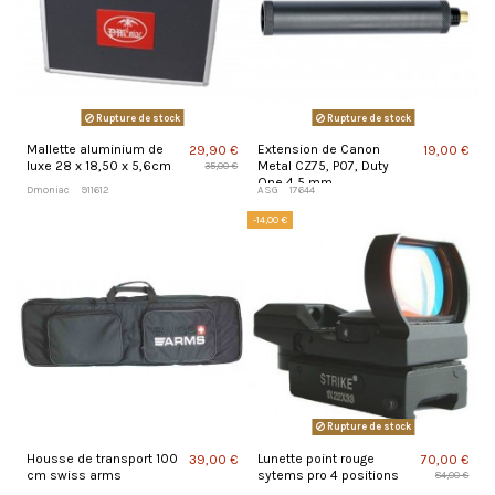
Rupture de stock
Rupture de stock
Mallette aluminium de
Extension de Canon
29,90 €
19,00 €
luxe 28 x 18,50 x 5,6cm
Metal CZ75, P07, Duty
35,00 €
One 4,5 mm
Dmoniac
911612
ASG
17644
-14,00 €
Rupture de stock
Housse de transport 100
Lunette point rouge
39,00 €
70,00 €
cm swiss arms
sytems pro 4 positions
84,00 €