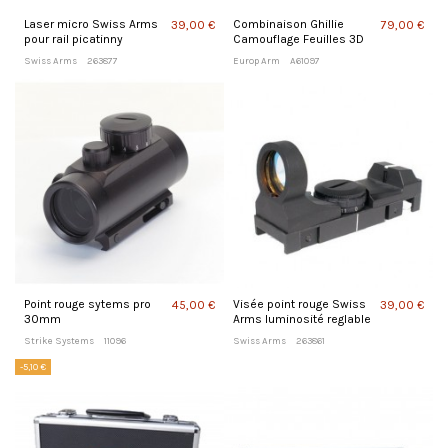
Laser micro Swiss Arms
Combinaison Ghillie
39,00 €
79,00 €
pour rail picatinny
Camouflage Feuilles 3D
Swiss Arms
263877
Europ Arm
A61097
Point rouge sytems pro
Visée point rouge Swiss
45,00 €
39,00 €
30mm
Arms luminosité reglable
Strike Systems
11096
Swiss Arms
263861
-5,10 €