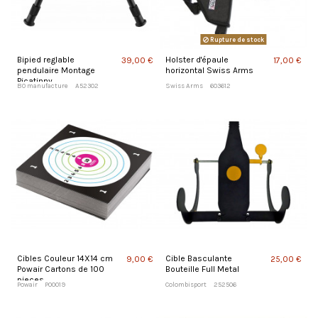
Rupture de stock
Bipied reglable
Holster d'épaule
39,00 €
17,00 €
pendulaire Montage
horizontal Swiss Arms
Picatinny
BO manufacture
A52302
Swiss Arms
603612
Cibles Couleur 14X14 cm
Cible Basculante
9,00 €
25,00 €
Powair Cartons de 100
Bouteille Full Metal
pieces
Powair
PO0019
Colombisport
252506