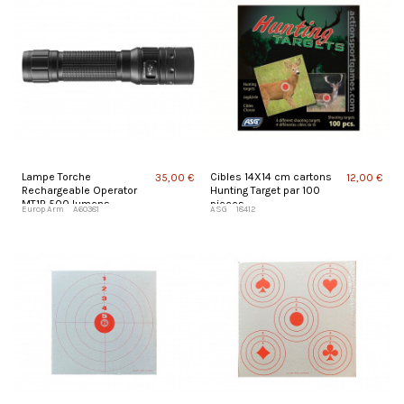
Lampe Torche
Cibles 14X14 cm cartons
35,00 €
12,00 €
Rechargeable Operator
Hunting Target par 100
MT1R 500 lumens
pieces
Europ Arm
A60381
ASG
18412