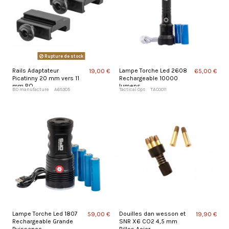
Rupture de stock
Rails Adaptateur
Lampe Torche Led 2608
19,00 €
65,00 €
Picatinny 20 mm vers 11
Rechargeable 10000
mm BO
lumens
BO manufacture
A65305
Tactical Ops
TAC0011
Lampe Torche Led 1807
Douilles dan wesson et
59,00 €
19,90 €
Rechargeable Grande
SNR X6 CO2 4,5 mm