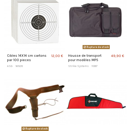
Rupture de stock
Cibles 14X14 cm cartons
Housse de transport
12,00 €
49,90 €
par 100 pieces
pour modèles MP5
ASG
16928
Strike Systems
11087
Rupture de stock