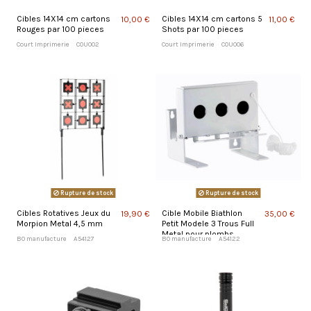
Cibles 14X14 cm cartons
Cibles 14X14 cm cartons 5
10,00 €
11,00 €
Rouges par 100 pieces
Shots par 100 pieces
Court Imprimerie
COU002
Court Imprimerie
COU006
Rupture de stock
Rupture de stock
Cibles Rotatives Jeux du
Cible Mobile Biathlon
19,90 €
35,00 €
Morpion Metal 4,5 mm
Petit Modele 3 Trous Full
Metal pour plombs
BO manufacture
A54127
BO manufacture
A54122