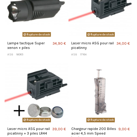
Rupture de stock
Rupture de stock
Lampe tactique Super
Laser micro ASG pour rail
34,90 €
34,00 €
xenon + piles
picatinny
ASG
16085
ASG
17184
Rupture de stock
Rupture de stock
Laser micro ASG pour rail
Chargeur rapide 200 Billes
39,00 €
9,00 €
picatinny + 3 piles LR44
acier 4,5 mm Speed