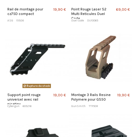
Rail de montage pour
Point Rouge Laser S2
19,90 €
69,00 €
cz75D compact
Multi Reticules Duel
Code
ASG
15926
Duel Code
DU10065
Rupture de stock
Support point rouge
Montage 3 Rails Resine
19,00 €
19,90 €
universel avec rail
Polymere pour GS50
picatiny.
Cybergun
605216
GunSmith
TTP50R