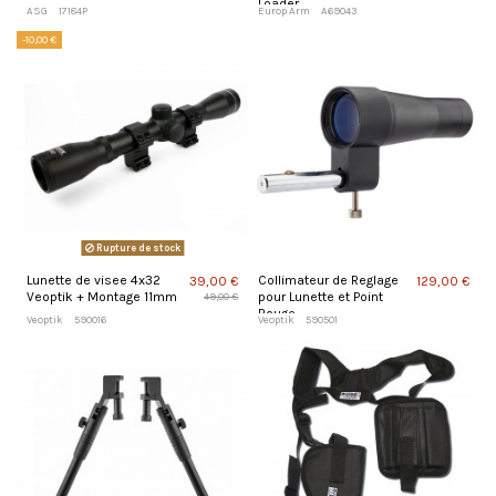
Loader
ASG
17184P
Europ Arm
A69043
-10,00 €
Rupture de stock
Lunette de visee 4x32
Collimateur de Reglage
39,00 €
129,00 €
Veoptik + Montage 11mm
pour Lunette et Point
49,00 €
Rouge
Veoptik
590016
Veoptik
590501