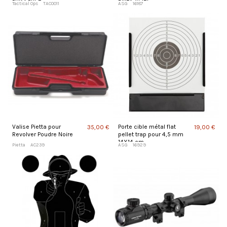
Puissance
Billes Acier
Tactical Ops
TAC0011
ASG
16187
Valise Pietta pour
Porte cible métal flat
35,00 €
19,00 €
Revolver Poudre Noire
pellet trap pour 4,5 mm
14X14 cm
Pietta
AC239
ASG
16929