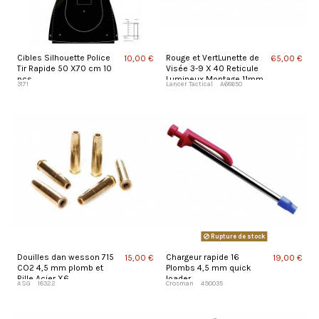
Cibles Silhouette Police
Rouge et VertLunette de
10,00 €
65,00 €
Tir Rapide 50 X70 cm 10
Visée 3-9 X 40 Reticule
pcs
Lumineux Montage 11mm
3171
Lancer Tactical
A68650
Rupture de stock
Douilles dan wesson 715
Chargeur rapide 16
15,00 €
19,00 €
CO2 4,5 mm plomb et
Plombs 4,5 mm quick
Bille Acier X6
loader
ASG
18322
Crosman
490035