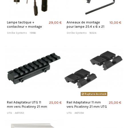
Lampe tactique +
Anneaux de montage
29,00 €
10,00 €
contacteur + montage
pour lampe 25.4 x 6 x 21
Strike Systems
15186
Strike Systems
16324
Rupture de stock
Rail Adaptateur UTG 11
Rail Adaptateur 11 mm
25,00 €
25,00 €
mm vers Picatinny 21 mm
vers Picatinny 21 mm UTG
UTG
A67053
UTG
A67094