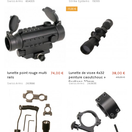
Swiss Arms
604005
Strike Systems
15099
-11,00 €
lunette point rouge multi
Lunette de visee 4x32
74,00 €
38,00 €
rails
peinture caoutchouc +
49,00 €
fixations 22mm
Swiss Arms
263866
Swiss Arms
263858