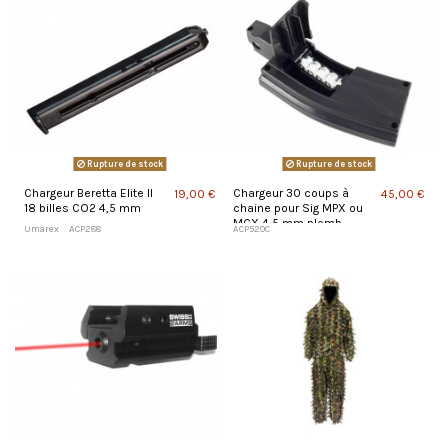
Rupture de stock
Rupture de stock
Chargeur Beretta Elite II
Chargeur 30 coups à
19,00 €
45,00 €
18 billes CO2 4,5 mm
chaine pour Sig MPX ou
MCX 4,5 mm plomb
Umarex
ACP288
ACP520C