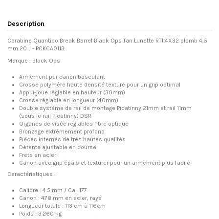
Description
Carabine Quantico Break Barrel Black Ops Tan Lunette RTI 4X32 plomb 4,5
mm 20 J -
PCKCA0113
Marque : Black Ops
Armement par canon basculant
Crosse polymère haute densité texture pour un grip optimal
Appui-joue réglable en hauteur (30mm)
Crosse réglable en longueur (40mm)
Double système de rail de montage Picatinny 21mm et rail 11mm
(sous le rail Picatinny) DSR
Organes de visée réglables fibre optique
Bronzage extrêmement profond
Pièces internes de très hautes qualités
Détente ajustable en course
Frete en acier
Canon avec grip épais et texturer pour un armement plus facile
Caractéristiques :
Calibre : 4.5 mm / Cal. 177
Canon : 478 mm en acier, rayé
Longueur totale : 113 cm à 116cm
Poids : 3.260 kg