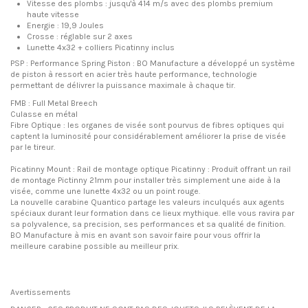
Vitesse des plombs : jusqu'à 414 m/s avec des plombs premium
haute vitesse
Energie : 19,9 Joules
Crosse : réglable sur 2 axes
Lunette 4x32 + colliers Picatinny inclus
PSP : Performance Spring Piston : BO Manufacture a développé un système
de piston à ressort en acier très haute performance, technologie
permettant de délivrer la puissance maximale à chaque tir.
FMB : Full Metal Breech
Culasse en métal
Fibre Optique : les organes de visée sont pourvus de fibres optiques qui
captent la luminosité pour considérablement améliorer la prise de visée
par le tireur.
Picatinny Mount : Rail de montage optique Picatinny : Produit offrant un rail
de montage Pictinny 21mm pour installer très simplement une aide à la
visée, comme une lunette 4x32 ou un point rouge.
La nouvelle carabine Quantico partage les valeurs inculqués aux agents
spéciaux durant leur formation dans ce lieux mythique. elle vous ravira par
sa polyvalence, sa precision, ses performances et sa qualité de finition.
BO Manufacture à mis en avant son savoir faire pour vous offrir la
meilleure carabine possible au meilleur prix.
Avertissements