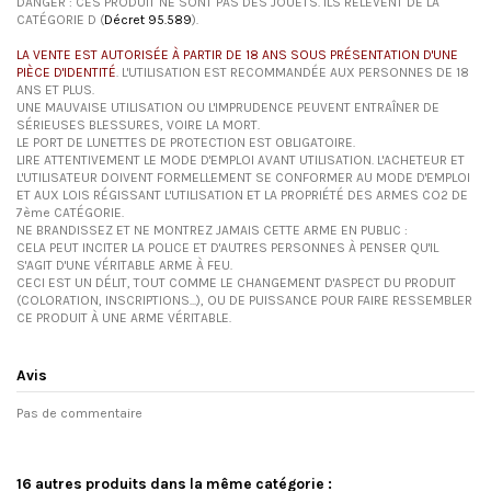
DANGER : CES PRODUIT NE SONT PAS DES JOUETS. ILS RELÈVENT DE LA
CATÉGORIE D (
Décret 95.589
).
LA VENTE EST AUTORISÉE À PARTIR DE 18 ANS SOUS PRÉSENTATION D'UNE
PIÈCE D'IDENTITÉ
. L'UTILISATION EST RECOMMANDÉE AUX PERSONNES DE 18
ANS ET PLUS.
UNE MAUVAISE UTILISATION OU L'IMPRUDENCE PEUVENT ENTRAÎNER DE
SÉRIEUSES BLESSURES, VOIRE LA MORT.
LE PORT DE LUNETTES DE PROTECTION EST OBLIGATOIRE.
LIRE ATTENTIVEMENT LE MODE D'EMPLOI AVANT UTILISATION. L'ACHETEUR ET
L'UTILISATEUR DOIVENT FORMELLEMENT SE CONFORMER AU MODE D'EMPLOI
ET AUX LOIS RÉGISSANT L'UTILISATION ET LA PROPRIÉTÉ DES ARMES CO2 DE
7ème CATÉGORIE.
NE BRANDISSEZ ET NE MONTREZ JAMAIS CETTE ARME EN PUBLIC :
CELA PEUT INCITER LA POLICE ET D'AUTRES PERSONNES À PENSER QU'IL
S'AGIT D'UNE VÉRITABLE ARME À FEU.
CECI EST UN DÉLIT, TOUT COMME LE CHANGEMENT D'ASPECT DU PRODUIT
(COLORATION, INSCRIPTIONS...), OU DE PUISSANCE POUR FAIRE RESSEMBLER
CE PRODUIT À UNE ARME VÉRITABLE.
Avis
Pas de commentaire
16 autres produits dans la même catégorie :