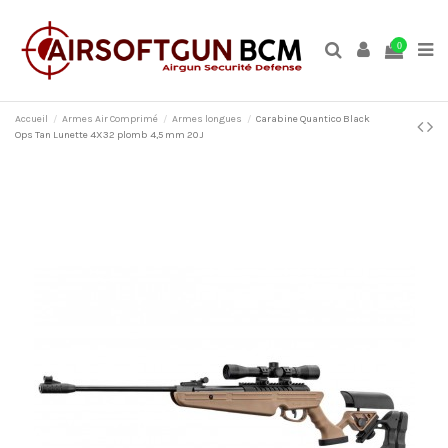
0
Accueil
Armes Air Comprimé
Armes longues
Carabine Quantico Black
Ops Tan Lunette 4X32 plomb 4,5 mm 20 J