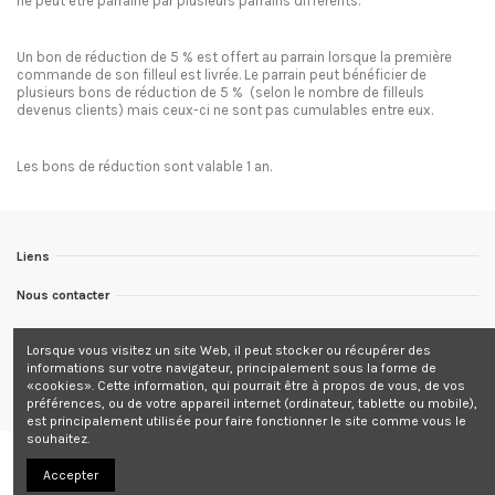
ne peut être parrainé par plusieurs parrains différents.
Un bon de réduction de 5 % est offert au parrain lorsque la première
commande de son filleul est livrée. Le parrain peut bénéficier de
plusieurs bons de réduction de 5 % (selon le nombre de filleuls
devenus clients) mais ceux-ci ne sont pas cumulables entre eux.
Les bons de réduction sont valable 1 an.
Liens
Nous contacter
Nous suivre
Lorsque vous visitez un site Web, il peut stocker ou récupérer des
informations sur votre navigateur, principalement sous la forme de
Newsletter
«cookies». Cette information, qui pourrait être à propos de vous, de vos
préférences, ou de votre appareil internet (ordinateur, tablette ou mobile),
est principalement utilisée pour faire fonctionner le site comme vous le
souhaitez.
Accepter