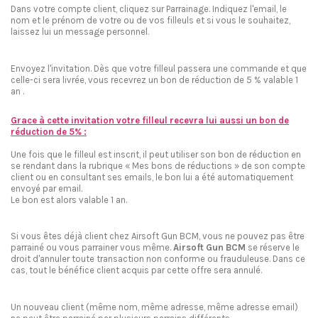
Dans votre compte client, cliquez sur Parrainage. Indiquez l'email, le
nom et le prénom de votre ou de vos filleuls et si vous le souhaitez,
laissez lui un message personnel.
Envoyez l'invitation. Dès que votre filleul passera une commande et que
celle-ci sera livrée, vous recevrez un bon de réduction de 5 % valable 1
an .
Grace à cette invitation votre filleul recevra lui aussi un bon de
réduction de 5% :
Une fois que le filleul est inscrit, il peut utiliser son bon de réduction en
se rendant dans la rubrique « Mes bons de réductions » de son compte
client ou en consultant ses emails, le bon lui a été automatiquement
envoyé par email.
Le bon est alors valable 1 an.
Si vous êtes déjà client chez Airsoft Gun BCM, vous ne pouvez pas être
parrainé ou vous parrainer vous même.
Airsoft Gun BCM
se réserve le
droit d'annuler toute transaction non conforme ou frauduleuse. Dans ce
cas, tout le bénéfice client acquis par cette offre sera annulé.
Un nouveau client (même nom, même adresse, même adresse email)