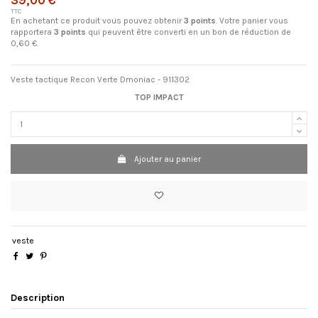
39,00 €
TTC
En achetant ce produit vous pouvez obtenir
3
points
. Votre panier vous
rapportera
3
points
qui peuvent être converti en un bon de réduction de
0,60 €
.
Veste tactique Recon Verte Dmoniac - 911302
TOP IMPACT
Ajouter au panier
veste
Description