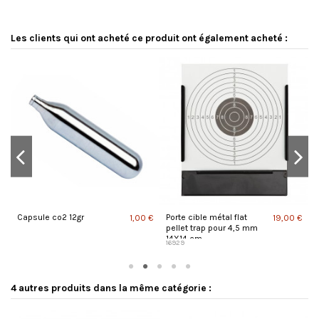
Les clients qui ont acheté ce produit ont également acheté :
Capsule co2 12gr
Porte cible métal flat
B
 €
1,00 €
19,00 €
pellet trap pour 4,5 mm
x
14X14 cm
16929
1
4 autres produits dans la même catégorie :