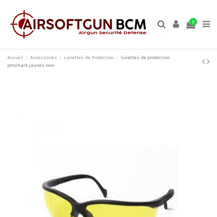
0
Accueil
Accessoires
Lunettes de Protection
lunettes de protection
proshark jaunes new