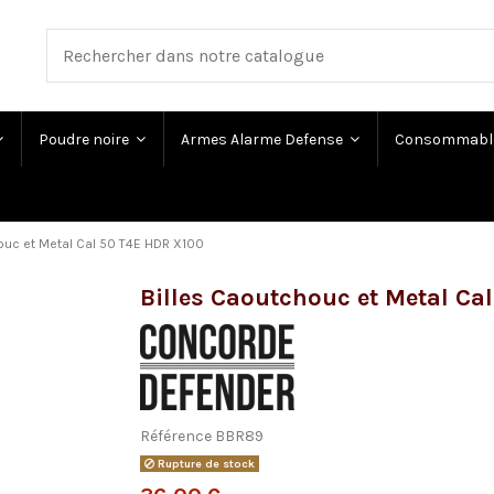
Poudre noire
Armes Alarme Defense
Consommabl
ouc et Metal Cal 50 T4E HDR X100
Billes Caoutchouc et Metal Ca
Référence
BBR89
Rupture de stock