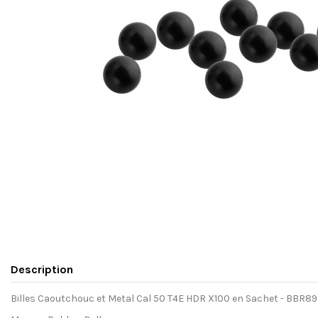
Description
Billes Caoutchouc et Metal Cal 50 T4E HDR X100 en Sachet - BBR89