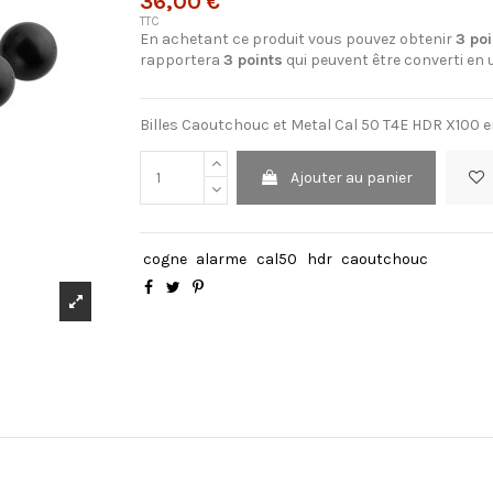
36,00 €
TTC
En achetant ce produit vous pouvez obtenir
3
poi
rapportera
3
points
qui peuvent être converti en
Billes Caoutchouc et Metal Cal 50 T4E HDR X100 
Ajouter au panier
cogne
alarme
cal50
hdr
caoutchouc