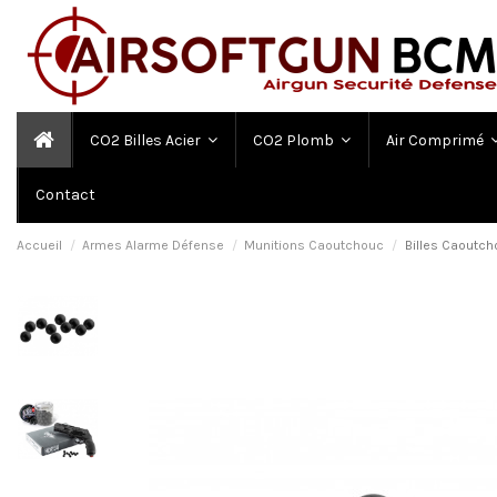
CO2 Billes Acier
CO2 Plomb
Air Comprimé
Contact
Accueil
Armes Alarme Défense
Munitions Caoutchouc
Billes Caoutch