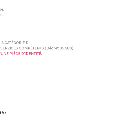
se.
e.
LA CATÉGORIE D .
SERVICES COMPÉTENTS (Décret 95.589).
UNE PIÈCE D'IDENTITÉ.
té :