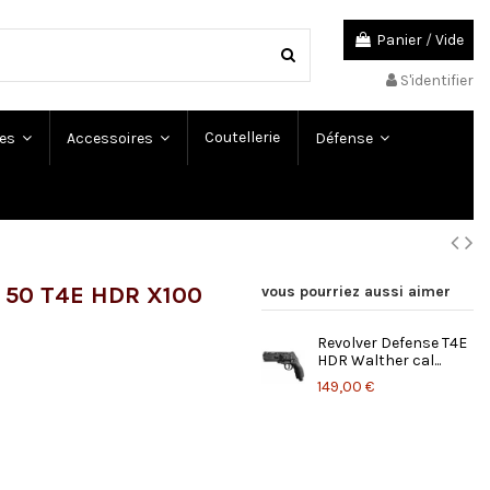
Panier
/
Vide
S'identifier
Coutellerie
es
Accessoires
Défense
l 50 T4E HDR X100
vous pourriez aussi aimer
Revolver Defense T4E
HDR Walther cal...
149,00 €