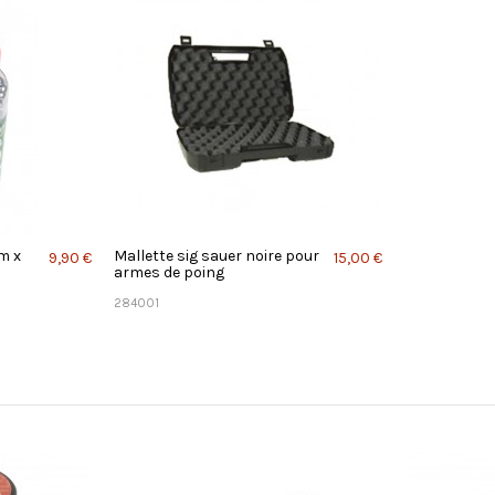
m x
Mallette sig sauer noire pour
9,90 €
15,00 €
armes de poing
284001