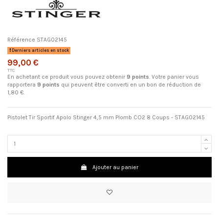
Référence
STAG02145
Derniers articles en stock
99,00 €
TTC
En achetant ce produit vous pouvez obtenir
9
points
. Votre panier vous
rapportera
9
points
qui peuvent être converti en un bon de réduction de
1,80 €
.
Pistolet Tir Sportif Apolo Stinger 4,5 mm Plomb CO2 8 Coups -
STAG02145
Ajouter au panier