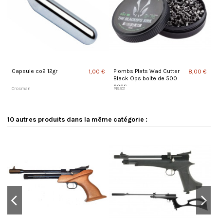
Capsule co2 12gr
Plombs Plats Wad Cutter
1,00 €
8,00 €
Black Ops boite de 500
pces
Crosman
PB301
10 autres produits dans la même catégorie :
-1