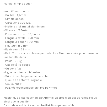
Pistolet simple action
- munitions : plomb
- Calibre : 4,5mm.
- Simple action.
- Cartouche C02 12g.
- Matiere : full metal aluminium
- Vitesse : 175m/s
- Puissance maxi : 12 joules
- Longueur totale : 250 mm
- Longueur canon : 170 mm
- Hauteur : 150 mm
- Epaisseur : 32 mm
- Rail : 11 mm sur la culasse permetant de fixer une visée point rouge ou
une lunette de tir
- Poids : 690g
- Capacité : 8 coups
- Guidon : fixe
- Ligne de mire : ambidextre
- Sûreté : sur la queue de détente
- Queue de détente : réglable
- Couleur noir
- Poignée ergonomique en fibre polymere
Magnifique pistolet vendu par Artemis. La precision est au rendez vous
ainsi que la qualité !
Ce modele est livré avec un
barillet 8 coups
amovible .