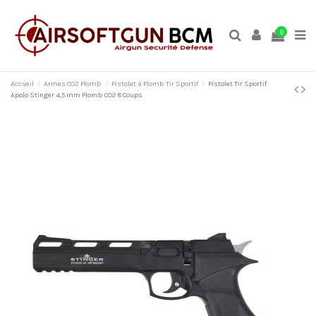
0
Accueil
Armes CO2 Plomb
Pistolet à Plomb Tir Sportif
Pistolet Tir Sportif
Apolo Stinger 4,5 mm Plomb CO2 8 Coups