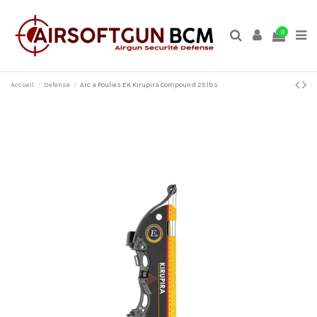
0
Accueil
Defense
Arc a Poulies EK Kirupira Compound 25 lbs