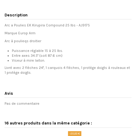
Description
Arc a Poulies EK Kirupira Compound 25 lbs - AJ9175
Marque Europ Arm
Arc à poulieqs droitier
Puissance réglable 15 à 25 lbs.
Entre axes 34.5'' (soit 87.6 cm)
Viseur à mire laiton.
Livré avec 2 flèches 24'', 1 carquois 4 flèches, 1 protège doigts à rouleaux et
1 protège doigts.
Avis
Pas de commentaire
16 autres produits dans la même catégorie :
-20,00 €