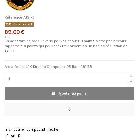
Référence
AJ9175
Rupture de stock
89,00 €
TTC
En achetant ce produit vous pouvez obtenir
8
points
. Votre panier vous
rapportera
8
points
qui peuvent être converti en un bon de réduction de
1,60 €
.
Arc a Poulies EK Kirupira Compound 25 lbs - AJ9175
Ajouter au panier
arc
poulie
compound
fleche