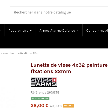
Poudre noire
Armes Alarme Defense
Consommabl
re caoutchouc + fixations 22mm
Lunette de visee 4x32 peintur
fixations 22mm
Référence
263858
Disponible
38,00 €
49,00 €
-11,00 €