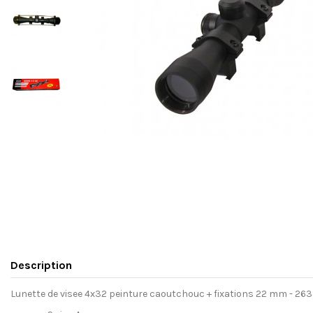
Description
Lunette de visee 4x32 peinture caoutchouc + fixations 22 mm - 26