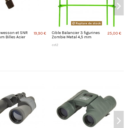
Rupture de stock
n wesson et SNR
Cible Balancier 3 figurines
19,90 €
25,00 €
m Billes Acier
Zombie Metal 4,5 mm
cst2