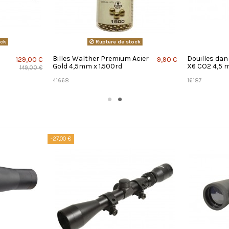
ock
Rupture de stock
Billes Walther Premium Acier
Douilles da
129,00 €
9,90 €
Gold 4,5mm x 1.500rd
X6 CO2 4,5 m
149,00 €
41668
16187
-27,00 €