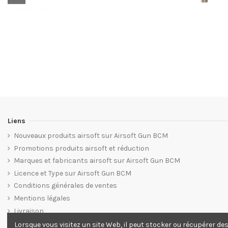
Liens
Nouveaux produits airsoft sur Airsoft Gun BCM
Promotions produits airsoft et réduction
Marques et fabricants airsoft sur Airsoft Gun BCM
Licence et Type sur Airsoft Gun BCM
Conditions générales de ventes
Mentions légales
Livraison
Plan du site web Airsoft Gun BCM
Lorsque vous visitez un site Web, il peut stocker ou récupérer de