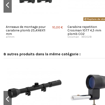
Rupture de st
Anneaux de montage pour
Carabine repetition
€
10,00 €
carabine plomb 25,4X6X11
Crosman 1077 4,5 mm
mm
plomb CO2
a11mm
Crosman
490028
8 autres produits dans la même catégorie :