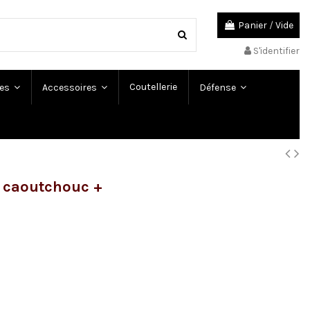
Panier
/
Vide
S'identifier
Coutellerie
es
Accessoires
Défense
e caoutchouc +