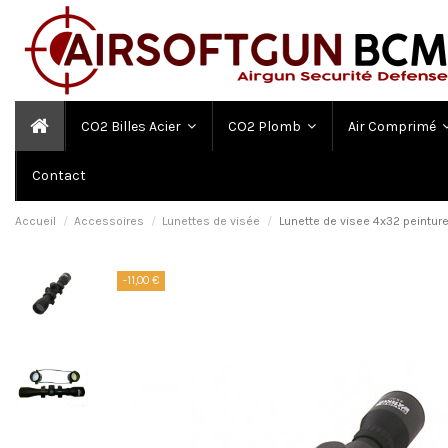
CO2 Billes Acier
CO2 Plomb
Air Comprimé
Contact
Accueil
Accessoires
Lunettes de visée
Lunette de visee 4x32 peintu
-11,00 €