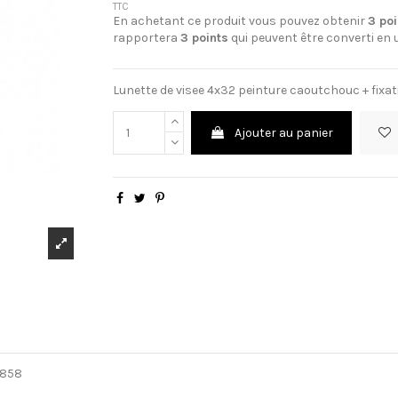
TTC
En achetant ce produit vous pouvez obtenir
3
poi
rapportera
3
points
qui peuvent être converti en
Lunette de visee 4x32 peinture caoutchouc + fix
Ajouter au panier
3858