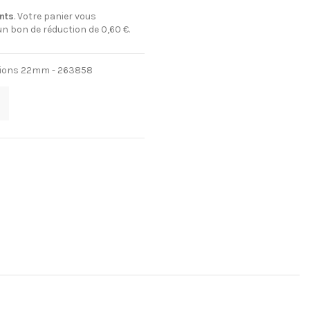
nts
. Votre panier vous
 un bon de réduction de
0,60 €
.
ations 22mm - 263858