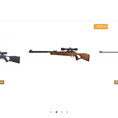
-50,00 €
ock