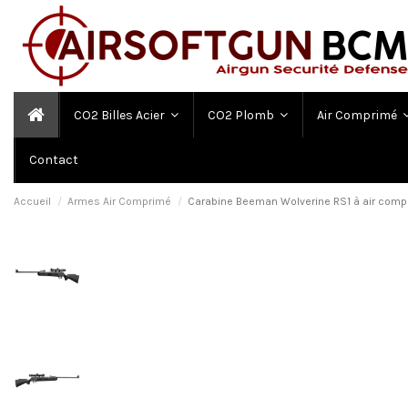
CO2 Billes Acier
CO2 Plomb
Air Comprimé
Contact
Accueil
Armes Air Comprimé
Carabine Beeman Wolverine RS1 à air compr