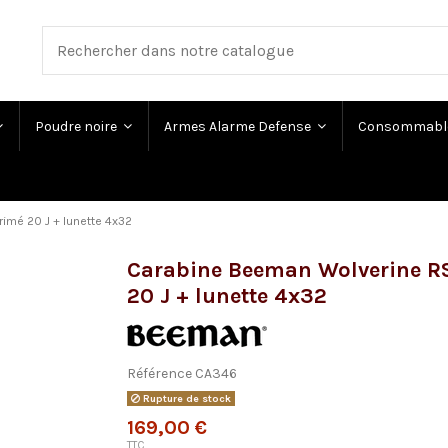
Poudre noire
Armes Alarme Defense
Consommabl
imé 20 J + lunette 4x32
Carabine Beeman Wolverine RS
20 J + lunette 4x32
Référence
CA346
Rupture de stock
169,00 €
TTC