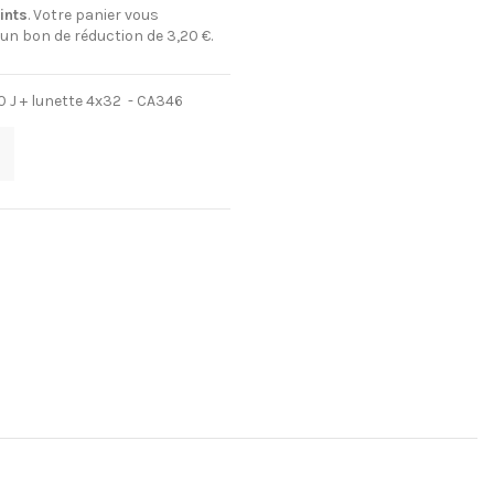
ints
. Votre panier vous
 un bon de réduction de
3,20 €
.
 J + lunette 4x32 - CA346