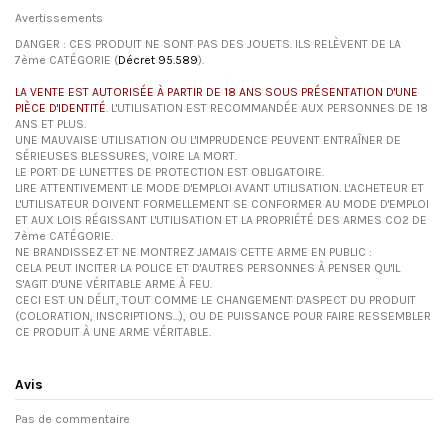
Avertissements
DANGER : CES PRODUIT NE SONT PAS DES JOUETS. ILS RELÈVENT DE LA
7ème CATÉGORIE (
Décret 95.589
).
LA VENTE EST AUTORISÉE À PARTIR DE 18 ANS SOUS PRÉSENTATION D'UNE
PIÈCE D'IDENTITÉ
. L'UTILISATION EST RECOMMANDÉE AUX PERSONNES DE 18
ANS ET PLUS.
UNE MAUVAISE UTILISATION OU L'IMPRUDENCE PEUVENT ENTRAÎNER DE
SÉRIEUSES BLESSURES, VOIRE LA MORT.
LE PORT DE LUNETTES DE PROTECTION EST OBLIGATOIRE.
LIRE ATTENTIVEMENT LE MODE D'EMPLOI AVANT UTILISATION. L'ACHETEUR ET
L'UTILISATEUR DOIVENT FORMELLEMENT SE CONFORMER AU MODE D'EMPLOI
ET AUX LOIS RÉGISSANT L'UTILISATION ET LA PROPRIÉTÉ DES ARMES CO2 DE
7ème CATÉGORIE.
NE BRANDISSEZ ET NE MONTREZ JAMAIS CETTE ARME EN PUBLIC :
CELA PEUT INCITER LA POLICE ET D'AUTRES PERSONNES À PENSER QU'IL
S'AGIT D'UNE VÉRITABLE ARME À FEU.
CECI EST UN DÉLIT, TOUT COMME LE CHANGEMENT D'ASPECT DU PRODUIT
(COLORATION, INSCRIPTIONS...), OU DE PUISSANCE POUR FAIRE RESSEMBLER
CE PRODUIT À UNE ARME VÉRITABLE.
Avis
Pas de commentaire