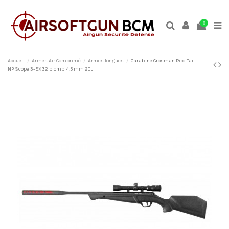
0
Accueil
Armes Air Comprimé
Armes longues
Carabine Crosman Red Tail
NP Scope 3-9X32 plomb 4,5 mm 20 J