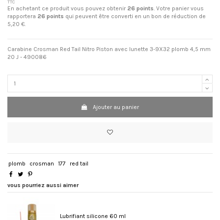
TTC
En achetant ce produit vous pouvez obtenir
26
points
. Votre panier vous
rapportera
26
points
qui peuvent être converti en un bon de réduction de
5,20 €
.
Carabine Crosman Red Tail Nitro Piston avec lunette 3-9X32 plomb 4,5 mm
20 J - 490086
Ajouter au panier
plomb
crosman
177
red tail
vous pourriez aussi aimer
Lubrifiant silicone 60 ml