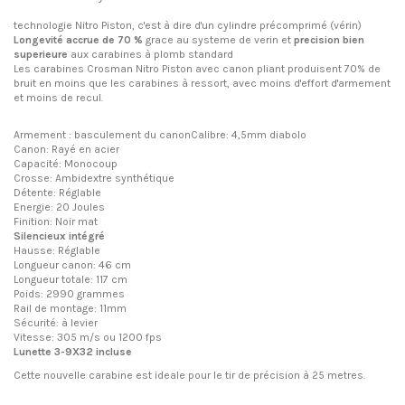
technologie Nitro Piston, c'est à dire d'un cylindre précomprimé (vérin)
Longevité accrue de 70 %
grace au systeme de verin et
precision bien
superieure
aux carabines à plomb standard
Les carabines Crosman Nitro Piston avec canon pliant produisent 70% de
bruit en moins que les carabines à ressort, avec moins d'effort d'armement
et moins de recul.
Armement : basculement du canonCalibre: 4,5mm diabolo
Canon: Rayé en acier
Capacité: Monocoup
Crosse: Ambidextre synthétique
Détente: Réglable
Energie: 20 Joules
Finition: Noir mat
Silencieux intégré
Hausse: Réglable
Longueur canon: 46 cm
Longueur totale: 117 cm
Poids: 2990 grammes
Rail de montage: 11mm
Sécurité: à levier
Vitesse: 305 m/s ou 1200 fps
Lunette 3-9X32 incluse
Cette nouvelle carabine est ideale pour le tir de précision à 25 metres.