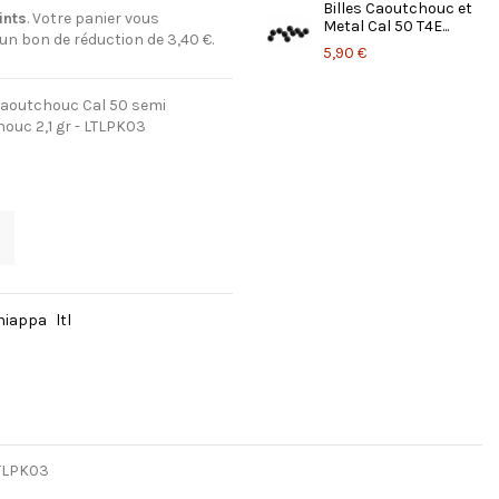
Billes Caoutchouc et
ints
. Votre panier vous
Metal Cal 50 T4E...
 un bon de réduction de
3,40 €
.
5,90 €
 Caoutchouc Cal 50 semi
houc 2,1 gr - LTLPK03
hiappa
ltl
LTLPK03