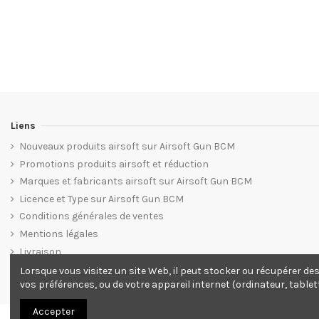
Liens
Nouveaux produits airsoft sur Airsoft Gun BCM
Promotions produits airsoft et réduction
Marques et fabricants airsoft sur Airsoft Gun BCM
Licence et Type sur Airsoft Gun BCM
Conditions générales de ventes
Mentions légales
Livraison
Plan du site web Airsoft Gun BCM
Lorsque vous visitez un site Web, il peut stocker ou récupérer de
vos préférences, ou de votre appareil internet (ordinateur, tablet
Accepter