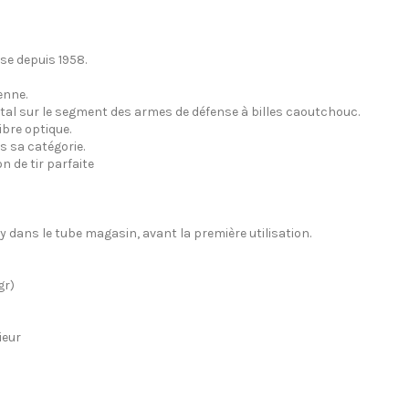
se depuis 1958.
enne.
étal sur le segment des armes de défense à billes caoutchouc.
ibre optique.
s sa catégorie.
n de tir parfaite
 dans le tube magasin, avant la première utilisation.
gr)
ieur