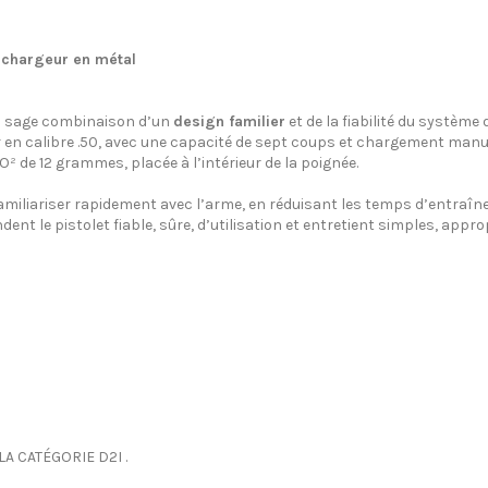
e chargeur en métal
la sage combinaison d’un
design familier
et de la fiabilité du système
r en calibre .50, avec une capacité de sept coups et chargement manu
O² de 12 grammes, placée à l’intérieur de la poignée.
 familiariser rapidement avec l’arme, en réduisant les temps d’entraîn
endent le pistolet fiable, sûre, d’utilisation et entretient simples, ap
A CATÉGORIE D2I .