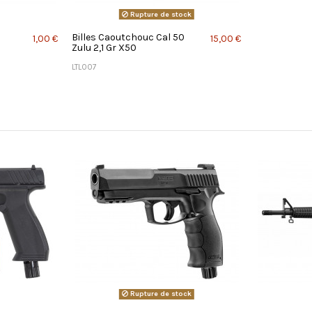
Rupture de stock
Billes Caoutchouc Cal 50
1,00 €
15,00 €
Zulu 2,1 Gr X50
LTL007
Rupture de stock