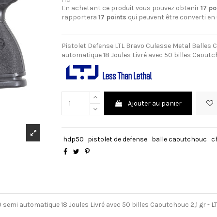
TTC
En achetant ce produit vous pouvez obtenir
17
po
rapportera
17
points
qui peuvent être converti en
Pistolet Defense LTL Bravo Culasse Metal Balles
automatique 18 Joules Livré avec 50 billes Caoutc
Ajouter au panier
hdp50
pistolet de defense
balle caoutchouc
c
semi automatique 18 Joules Livré avec 50 billes Caoutchouc 2,1 gr - 