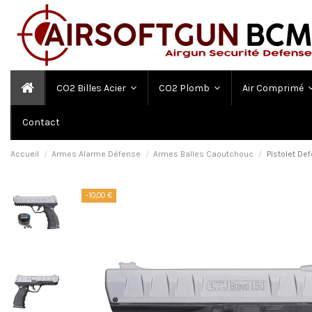
CO2 Billes Acier
CO2 Plomb
Air Comprimé
Contact
Accueil
Armes Alarme Défense
Armes Balles Caoutchouc
Pistolet De
-10,00 €