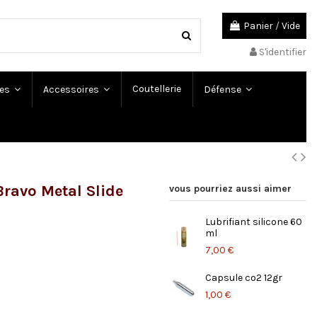
Panier
/
Vide
S'identifier
Coutellerie
es
Accessoires
Défense
Bravo Metal Slide
vous pourriez aussi aimer
Lubrifiant silicone 60
ml
7,00 €
Capsule co2 12gr
1,00 €