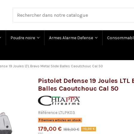
Poudre noire
Armes Alarme Defense
Consommabl
fense 19 Joules LTL Bravo Metal Slide Balles Caoutchouc Cal 50
Pistolet Defense 19 Joules LTL 
Balles Caoutchouc Cal 50
Référence
LTLPK03
Derniers articles en stock
179,00 €
189,00 €
-10,00 €