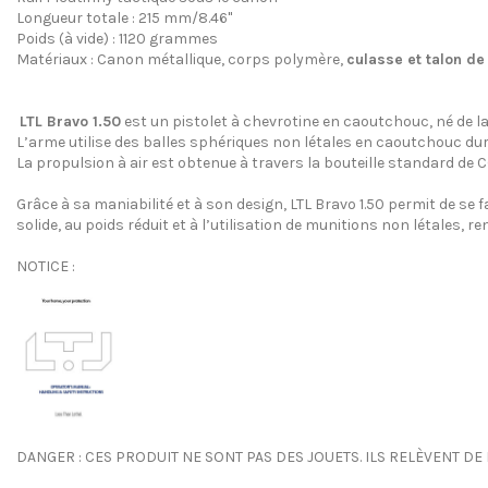
Longueur totale : 215 mm/8.46''
Poids (à vide) : 1120 grammes
Matériaux : Canon métallique, corps polymère,
culasse et talon d
I
LTL Bravo 1.50
est un pistolet à chevrotine en caoutchouc, né de 
L’arme utilise des balles sphériques non létales en caoutchouc du
La propulsion à air est obtenue à travers la bouteille standard de C
Grâce à sa maniabilité et à son design, LTL Bravo 1.50 permit de se
solide, au poids réduit et à l’utilisation de munitions non létales, r
I
NOTICE :
DANGER : CES PRODUIT NE SONT PAS DES JOUETS. ILS RELÈVENT DE L