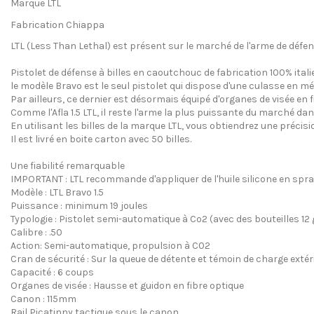
Marque LTL
Fabrication Chiappa
LTL (Less Than Lethal) est présent sur le marché de l'arme de défen
Pistolet de défense à billes en caoutchouc de fabrication 100% itali
le modèle Bravo est le seul pistolet qui dispose d'une culasse en m
Par ailleurs, ce dernier est désormais équipé d'organes de visée en f
Comme l'Afla 1.5 LTL, il reste l'arme la plus puissante du marché dan
En utilisant les billes de la marque LTL, vous obtiendrez une précisio
Il est livré en boite carton avec 50 billes.
Une fiabilité remarquable
IMPORTANT : LTL recommande d'appliquer de l'huile silicone en spray
Modèle : LTL Bravo 1.5
Puissance : minimum 19 joules
Typologie : Pistolet semi-automatique à Co2 (avec des bouteilles 12 
Calibre : .50
Action: Semi-automatique, propulsion à C02
Cran de sécurité : Sur la queue de détente et témoin de charge extér
Capacité : 6 coups
Organes de visée : Hausse et guidon en fibre optique
Canon : 115mm
Rail Picatinny tactique sous le canon