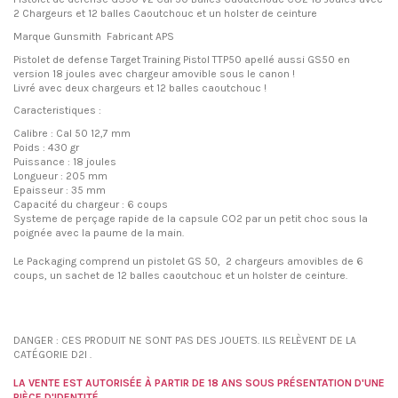
2 Chargeurs et 12 balles Caoutchouc et un holster de ceinture
Marque Gunsmith Fabricant APS
Pistolet de defense Target Training Pistol TTP50 apellé aussi GS50 en
version 18 joules avec chargeur amovible sous le canon !
Livré avec deux chargeurs et 12 balles caoutchouc !
Caracteristiques :
Calibre : Cal 50 12,7 mm
Poids : 430 gr
Puissance : 18 joules
Longueur : 205 mm
Epaisseur : 35 mm
Capacité du chargeur : 6 coups
Systeme de perçage rapide de la capsule CO2 par un petit choc sous la
poignée avec la paume de la main.
Le Packaging comprend un pistolet GS 50, 2 chargeurs amovibles de 6
coups, un sachet de 12 balles caoutchouc et un holster de ceinture.
I
DANGER : CES PRODUIT NE SONT PAS DES JOUETS. ILS RELÈVENT DE LA
CATÉGORIE D2I .
LA VENTE EST AUTORISÉE À PARTIR DE 18 ANS SOUS PRÉSENTATION D'UNE
PIÈCE D'IDENTITÉ.