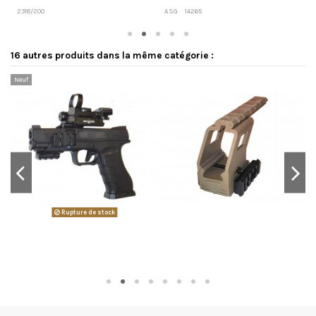
2318/200
ASG
14265
1
16 autres produits dans la même catégorie :
Neuf
-1
Rupture de stock