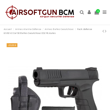
0
Accueil
Armes Alarme Défense
Armes Balles Caoutchouc
Pack defense
GS50 V2 Cal 50 Balles Caoutchouc CO2 18 Joules
-20,00 €