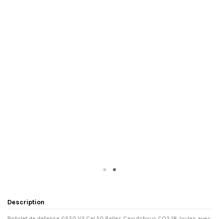
Description
Pistolet de defense GS50 V2 Cal 50 Balles Caoutchouc CO2 18 Joules avec