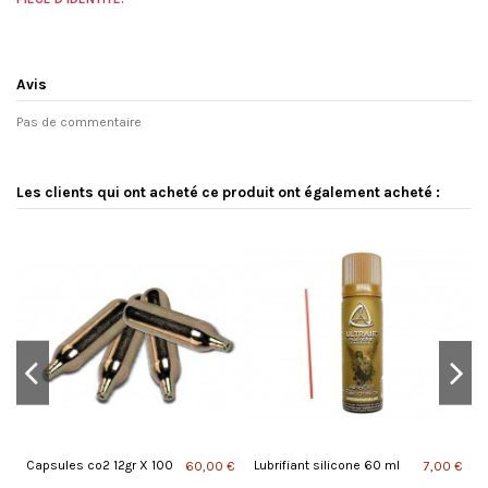
Avis
Pas de commentaire
Les clients qui ont acheté ce produit ont également acheté :
Capsules co2 12gr X 100
Lubrifiant silicone 60 ml
C
 €
60,00 €
7,00 €
p