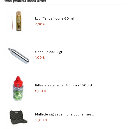
vous pourriez aussi aimer
Lubrifiant silicone 60 ml
7,00 €
Capsule co2 12gr
1,00 €
Billes Blaster acier 4,5mm x 1.500rd
9,90 €
Mallette sig sauer noire pour armes...
15,00 €