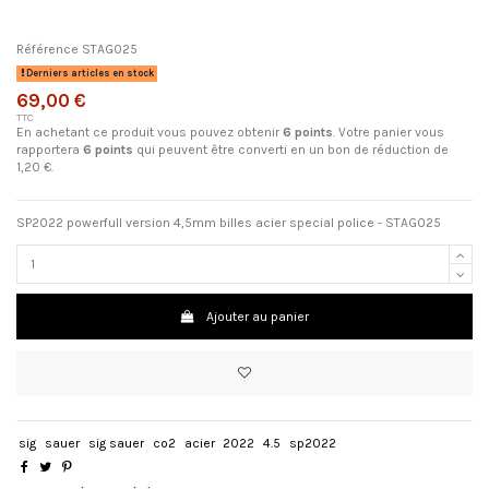
Référence
STAG025
Derniers articles en stock
69,00 €
TTC
En achetant ce produit vous pouvez obtenir
6
points
. Votre panier vous
rapportera
6
points
qui peuvent être converti en un bon de réduction de
1,20 €
.
SP2022 powerfull version 4,5mm billes acier special police - STAG025
Ajouter au panier
sig
sauer
sig sauer
co2
acier
2022
4.5
sp2022