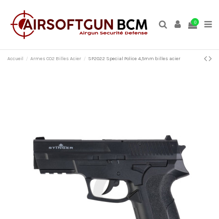
0
Accueil
Armes CO2 Billes Acier
SP2022 Special Police 4,5mm billes acier