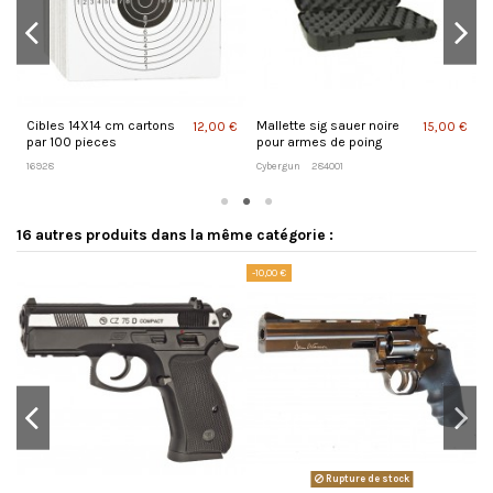
Cibles 14X14 cm cartons
Mallette sig sauer noire
C
 €
12,00 €
15,00 €
par 100 pieces
pour armes de poing
16928
Cybergun
284001
C
16 autres produits dans la même catégorie :
-10,00 €
Rupture de stock