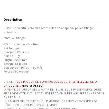
Description
SP2022 powerfull version 4,5mm billes acier special police Stinger -
STAG025
Marque : Stinger
4,5mm acier culasse fixe
Rail tactique
chargeur: 20 billes
poids:490gr
longueur:203 mm
energie:3,5 joules
puissance 426 fps - 130 m/s
Portée 350 metres
DANGER :
CES PRODUIT NE SONT PAS DES JOUETS. ILS RELÈVENT DE LA
CATÉGORIE D
(
Décret 95.589
).
LA VENTE EST AUTORISÉE À PARTIR DE 18 ANS SOUS PRÉSENTATION D'UNE
PIÈCE D'IDENTITÉ. L'UTILISATION EST RECOMMANDÉE AUX PERSONNES DE 18
ANS ET PLUS.
UNE MAUVAISE UTILISATION OU L'IMPRUDENCE PEUVENT ENTRAÎNER DE
SÉRIEUSES BLESSURES, VOIRE LA MORT.
LE PORT DE LUNETTES DE PROTECTION EST OBLIGATOIRE.