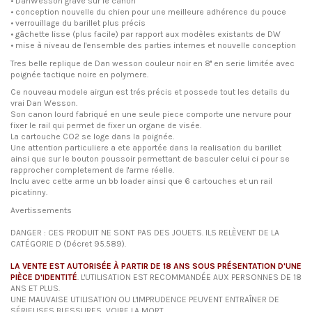
•
DanWesson
gravé sur le canon
•
conception
nouvelle du chien
pour une meilleure adhérence
du pouce
•
verrouillage du barillet
plus précis
•
gâchette
lisse
(plus facile
)
par rapport aux modèles
existants
de
DW
•
mise à niveau
de
l'ensemble
des parties internes
et
nouvelle conception
Tres belle replique de Dan wesson couleur noir en 8'' en serie limitée avec
poignée tactique noire en polymere.
Ce nouveau modele airgun est trés précis et possede tout les details du
vrai Dan Wesson.
Son canon lourd fabriqué en une seule piece comporte une nervure pour
fixer le rail qui permet de fixer un organe de visée.
La cartouche CO2 se loge dans la poignée.
Une attention particuliere a ete apportée dans la realisation du barillet
ainsi que sur le bouton poussoir permettant de basculer celui ci pour se
rapprocher completement de l'arme réelle.
Inclu avec cette arme un bb loader ainsi que 6 cartouches et un rail
picatinny.
Avertissements
DANGER : CES PRODUIT NE SONT PAS DES JOUETS. ILS RELÈVENT DE LA
CATÉGORIE D (Décret 95.589).
LA VENTE EST AUTORISÉE À PARTIR DE 18 ANS SOUS PRÉSENTATION D'UNE
PIÈCE D'IDENTITÉ
. L'UTILISATION EST RECOMMANDÉE AUX PERSONNES DE 18
ANS ET PLUS.
UNE MAUVAISE UTILISATION OU L'IMPRUDENCE PEUVENT ENTRAÎNER DE
SÉRIEUSES BLESSURES, VOIRE LA MORT.