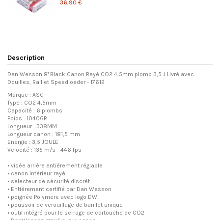
36,90 €
Description
Dan Wesson 8'' Black Canon Rayé CO2 4,5mm plomb 3,5 J Livré avec
Douilles, Rail et Speedloader - 17612
Marque : ASG
Type : CO2 4,5mm
Capacité : 6 plombs
Poids : 1040GR
Longueur : 338MM
Longueur canon : 181,5 mm
Energie : 3,5 JOULE
Velocité : 135 m/s - 446 fps
•
visée arrière
entièrement réglable
•
canon intérieur
rayé
•
selecteur de sécurité
discrèt
•
Entièrement certifié
par
Dan Wesson
•
poignée
Polymere
avec
logo
DW
•
poussoir de verouillage de barillet
unique
•
outil intégré
pour le serrage de
cartouche de CO2