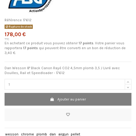
Référence
17612
Rupture de stock
178,00 €
TTC
En achetant ce produit vous pouvez obtenir
17
points
. Votre panier vous
rapportera
17
points
qui peuvent être converti en un bon de réduction de
3,40 €
.
Dan Wesson 8'' Black Canon Rayé CO2 4,5mm plomb 3,5 J Livré avec
Douilles, Rail et Speedloader - 17612
Ajouter au panier
wesson
chrome
plomb
dan
airgun
pellet