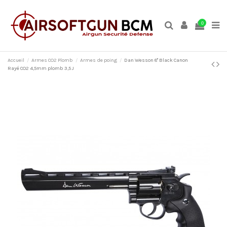
0
Accueil
Armes CO2 Plomb
Armes de poing
Dan Wesson 8'' Black Canon
Rayé CO2 4,5mm plomb 3,5 J