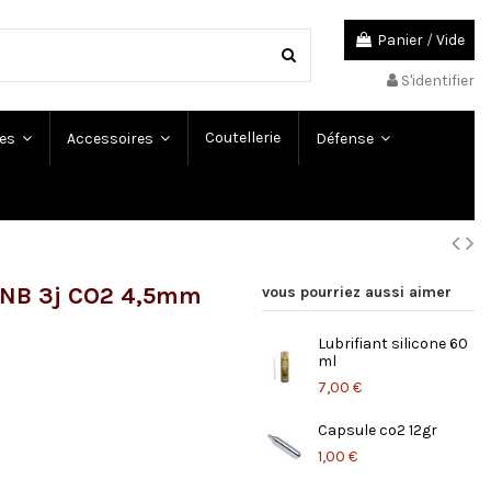
Panier
/
Vide
S'identifier
Coutellerie
es
Accessoires
Défense
 GNB 3j CO2 4,5mm
vous pourriez aussi aimer
Lubrifiant silicone 60
ml
7,00 €
Capsule co2 12gr
1,00 €