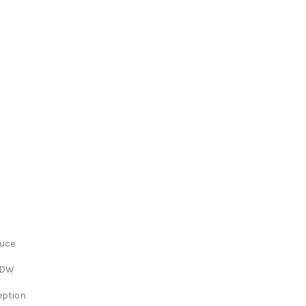
uce
DW
eption