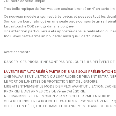
•
Numero de serie unique
Tres belle replique de Dan wesson couleur bronzé en 4'' en serie li
Ce nouveau modele airgun est trés précis et possede tout les detai
Son canon lourd fabriqué en une seule piece comporte un
rail pica
La cartouche CO2 se loge dans la poignée.
Une attention particuliere a ete apportée dans la realisation du ba
Inclu avec cette arme un bb loader ainsi que 6 cartouches.
Avertissements
DANGER : CES PRODUIT NE SONT PAS DES JOUETS. ILS RELÈVENT DE L
LA VENTE EST AUTORISÉE À PARTIR DE 18 ANS SOUS PRÉSENTATION D
UNE MAUVAISE UTILISATION OU L'IMPRUDENCE PEUVENT ENTRAÎNER
LE PORT DE LUNETTES DE PROTECTION EST OBLIGATOIRE.
LIRE ATTENTIVEMENT LE MODE D'EMPLOI AVANT UTILISATION. L'ACH
PROPRIÉTÉ DES ARMES CO2 DE 7ème CATÉGORIE.
NE BRANDISSEZ ET NE MONTREZ JAMAIS CETTE ARME EN PUBLIC :
CELA PEUT INCITER LA POLICE ET D'AUTRES PERSONNES À PENSER QU'
CECI EST UN DÉLIT, TOUT COMME LE CHANGEMENT D'ASPECT DU PROD