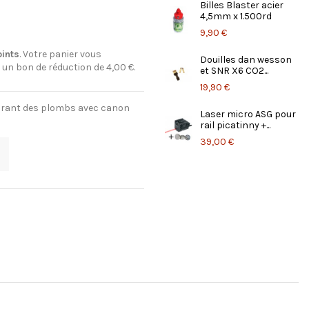
Billes Blaster acier
4,5mm x 1.500rd
9,90 €
ints
. Votre panier vous
Douilles dan wesson
n un bon de réduction de
4,00 €
.
et SNR X6 CO2...
19,90 €
tirant des plombs avec canon
Laser micro ASG pour
rail picatinny +...
39,00 €