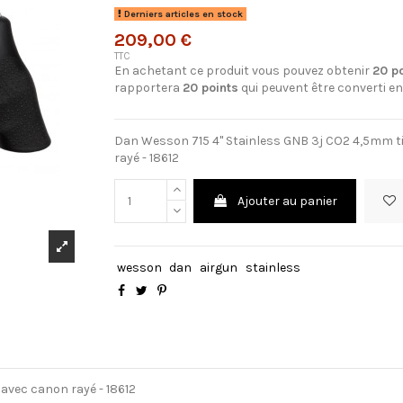
Derniers articles en stock
209,00 €
TTC
En achetant ce produit vous pouvez obtenir
20
po
rapportera
20
points
qui peuvent être converti e
Dan Wesson 715 4'' Stainless GNB 3j CO2 4,5mm 
rayé - 18612
Ajouter au panier
wesson
dan
airgun
stainless
avec canon rayé - 18612