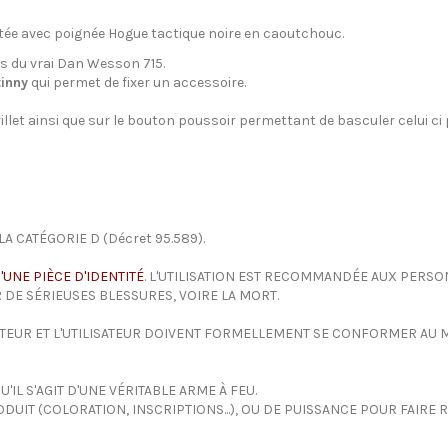
mitée avec poignée Hogue tactique noire en caoutchouc.
ls du vrai Dan Wesson 715.
tinny
qui permet de fixer un accessoire.
rillet ainsi que sur le bouton poussoir permettant de basculer celui c
A CATÉGORIE D (Décret 95.589).
'UNE PIÈCE D'IDENTITÉ
. L'UTILISATION EST RECOMMANDÉE AUX PERSON
 DE SÉRIEUSES BLESSURES, VOIRE LA MORT.
ETEUR ET L'UTILISATEUR DOIVENT FORMELLEMENT SE CONFORMER AU MO
IL S'AGIT D'UNE VÉRITABLE ARME À FEU.
UIT (COLORATION, INSCRIPTIONS...), OU DE PUISSANCE POUR FAIRE 