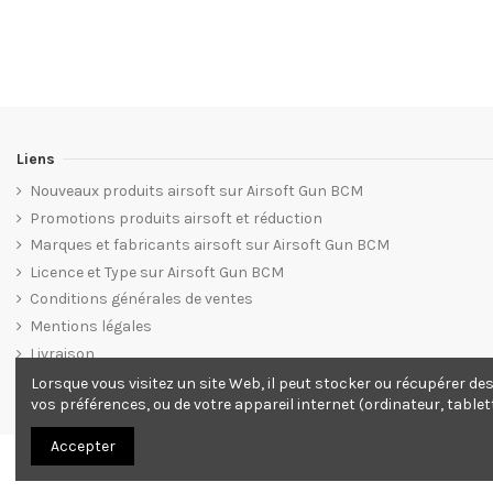
Liens
Nouveaux produits airsoft sur Airsoft Gun BCM
Promotions produits airsoft et réduction
Marques et fabricants airsoft sur Airsoft Gun BCM
Licence et Type sur Airsoft Gun BCM
Conditions générales de ventes
Mentions légales
Livraison
Plan du site web Airsoft Gun BCM
Lorsque vous visitez un site Web, il peut stocker ou récupérer de
vos préférences, ou de votre appareil internet (ordinateur, tablet
Accepter
© 2012. Tous droits réservés.
Site ecommerce Grafics