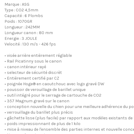
Marque : ASG
Type : CO2 4,5mm
Capacité : 6 Plombs
Poids : 1070GR
Longueur : 242MM
Longueur canon : 80 mm
Energie : 3 JOULE
Velocité : 130 m/s - 426 fps
•
visée arrière
entièrement réglable
•
Rail Picatinny sous le canon
•
canon intérieur
rayé
•
selecteur de sécurité
discrèt
•
Entièrement certifié
par
CZ
•
poignée
Hoge®
en caoutchouc
avec
logo
gravé
DW
•
poussoir de verouillage de barillet
unique
•
outil intégré
pour le serrage de
cartouche de CO2
•
357
Magnum
gravé sur le canon
•
conception
nouvelle du chien
pour une meilleure adhérence
du po
•
verrouillage du barillet
plus précis
•
gâchette
lisse
(plus facile
)
par rapport aux modèles
existants
de
•
poids
impressionnant
de plus de 1
kilo
•
mise à niveau
de
l'ensemble
des parties internes
et
nouvelle conc