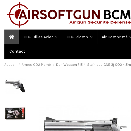
CO2 Billes Acier
CO2 Plomb
Air Comprimé
Contact
Accueil
Armes CO2 Plomb
Dan Wesson 715 4'' Stainless GNB 3j CO2 4,