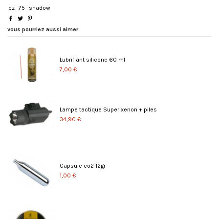
cz
75
shadow
vous pourriez aussi aimer
Lubrifiant silicone 60 ml
7,00 €
Lampe tactique Super xenon + piles
34,90 €
Capsule co2 12gr
1,00 €