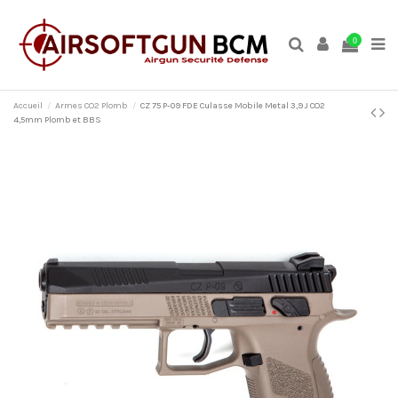
0
Accueil
Armes CO2 Plomb
CZ 75 P-09 FDE Culasse Mobile Metal 3,9 J CO2
4,5mm Plomb et BBS