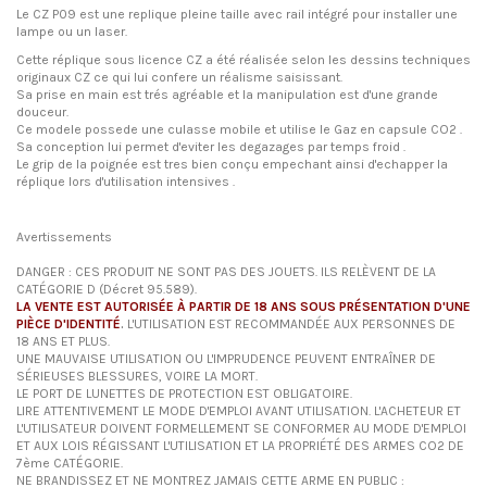
Le CZ P09 est une replique pleine taille avec rail intégré pour installer une
lampe ou un laser.
Cette réplique sous licence CZ a été réalisée selon les dessins techniques
originaux CZ ce qui lui confere un réalisme saisissant.
Sa prise en main est trés agréable et la manipulation est d'une grande
douceur.
Ce modele possede une culasse mobile et utilise le Gaz en capsule CO2 .
Sa conception lui permet d'eviter les degazages par temps froid .
Le grip de la poignée est tres bien conçu empechant ainsi d'echapper la
réplique lors d'utilisation intensives .
Avertissements
DANGER : CES PRODUIT NE SONT PAS DES JOUETS. ILS RELÈVENT DE LA
CATÉGORIE D (Décret 95.589).
LA VENTE EST AUTORISÉE À PARTIR DE 18 ANS SOUS PRÉSENTATION D'UNE
PIÈCE D'IDENTITÉ
.
L'UTILISATION EST RECOMMANDÉE AUX PERSONNES DE
18 ANS ET PLUS.
UNE MAUVAISE UTILISATION OU L'IMPRUDENCE PEUVENT ENTRAÎNER DE
SÉRIEUSES BLESSURES, VOIRE LA MORT.
LE PORT DE LUNETTES DE PROTECTION EST OBLIGATOIRE.
LIRE ATTENTIVEMENT LE MODE D'EMPLOI AVANT UTILISATION. L'ACHETEUR ET
L'UTILISATEUR DOIVENT FORMELLEMENT SE CONFORMER AU MODE D'EMPLOI
ET AUX LOIS RÉGISSANT L'UTILISATION ET LA PROPRIÉTÉ DES ARMES CO2 DE
7ème CATÉGORIE.
NE BRANDISSEZ ET NE MONTREZ JAMAIS CETTE ARME EN PUBLIC :