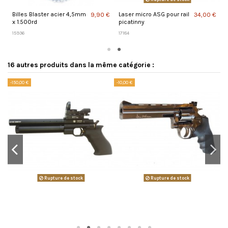
Billes Blaster acier 4,5mm
Laser micro ASG pour rail
 €
9,90 €
34,00 €
x 1.500rd
picatinny
15936
17184
16 autres produits dans la même catégorie :
-150,00 €
-10,00 €
Rupture de stock
Rupture de stock