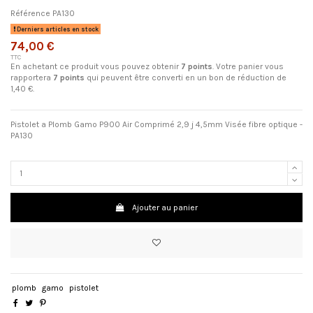
Référence
PA130
Derniers articles en stock
74,00 €
TTC
En achetant ce produit vous pouvez obtenir
7
points
. Votre panier vous
rapportera
7
points
qui peuvent être converti en un bon de réduction de
1,40 €
.
Pistolet a Plomb Gamo P900 Air Comprimé 2,9 j 4,5mm Visée fibre optique -
PA130
Ajouter au panier
plomb
gamo
pistolet