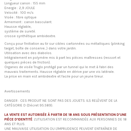
Longueur canon : 155 mm
Energie : 2,9 JOULE
Velocité : 100 m/s
Visée : fibre optique
Armement : canon basculant.
Hausse réglable,
système de sureté.
crosse synthétique ambidextre.
Conçu pour l'initiation au tir sur cibles cartonnées ou métalliques (plinking
target, boîte de conserve...) dans votre jardin.
Utilisation avec des diabolos.
Intégralement en polymère mis à part les pièces maîtresses (ressort et
quelques pièces de friction).
Organes de visée Truglo protégé par un tunnel qui le met à l'abri des
mauvais traitements. Hausse réglable en dérive par une vis latérale.
La prise en main est ambidextre et facile pour un jeune tireur.
Avertissements
DANGER : CES PRODUIT NE SONT PAS DES JOUETS. ILS RELÈVENT DE LA
CATÉGORIE D (Décret 95.589).
LA VENTE EST AUTORISÉE À PARTIR DE 18 ANS SOUS PRÉSENTATION D'UNE
PIÈCE D'IDENTITÉ
. L'UTILISATION EST RECOMMANDÉE AUX PERSONNES DE 18
ANS ET PLUS.
UNE MAUVAISE UTILISATION OU L'IMPRUDENCE PEUVENT ENTRAÎNER DE