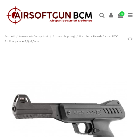
0
Accueil
Armes Air Comprimé
Armes de poing
Pistolet a Plomb Gamo P900
Air Comprimé 2,9j 4,5mm