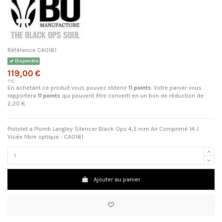
Référence
CA0161
Disponible
119,00 €
TTC
En achetant ce produit vous pouvez obtenir
11
points
. Votre panier vous
rapportera
11
points
qui peuvent être converti en un bon de réduction de
2,20 €
.
Pistolet a Plomb Langley Silencer Black Ops 4,5 mm Air Comprimé 14 J
Visée fibre optique - CA0161
Ajouter au panier