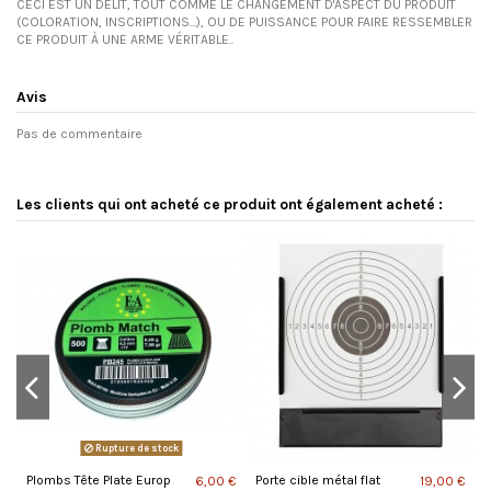
CECI EST UN DÉLIT, TOUT COMME LE CHANGEMENT D'ASPECT DU PRODUIT
(COLORATION, INSCRIPTIONS...), OU DE PUISSANCE POUR FAIRE RESSEMBLER
CE PRODUIT À UNE ARME VÉRITABLE..
Avis
Pas de commentaire
Les clients qui ont acheté ce produit ont également acheté :
Rupture de stock
Plombs Tête Plate Europ
Porte cible métal flat
P
 €
6,00 €
19,00 €