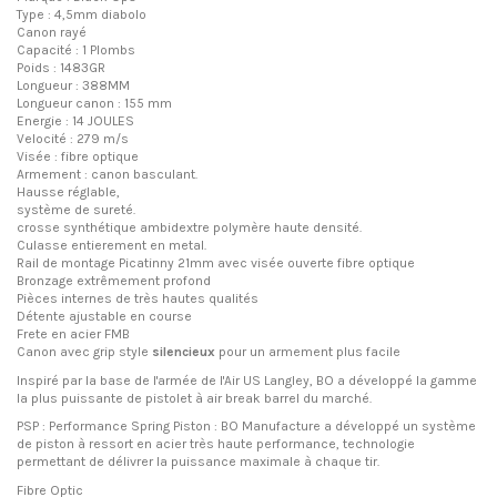
Type : 4,5mm diabolo
Canon rayé
Capacité : 1 Plombs
Poids : 1483GR
Longueur : 388MM
Longueur canon : 155 mm
Energie : 14 JOULES
Velocité : 279 m/s
Visée : fibre optique
Armement : canon basculant.
Hausse réglable,
système de sureté.
crosse synthétique ambidextre
polymère haute densité.
Culasse entierement en metal.
Rail de montage Picatinny 21mm avec visée ouverte fibre optique
Bronzage extrêmement profond
Pièces internes de très hautes qualités
Détente ajustable en course
Frete en acier FMB
Canon avec grip style
silencieux
pour un armement plus facile
Inspiré par la base de l'armée de l'Air US Langley, BO a développé la gamme
la plus puissante de pistolet à air break barrel du marché.
PSP : Performance Spring Piston : BO Manufacture a développé un système
de piston à ressort en acier très haute performance, technologie
permettant de délivrer la puissance maximale à chaque tir.
Fibre Optic