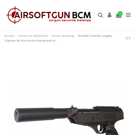
0
Accueil
Armes Air Comprimé
Armes de poing
Pistolet a Plomb Langley
Silencer BO 4,5 mm Air Comprimé 14 J