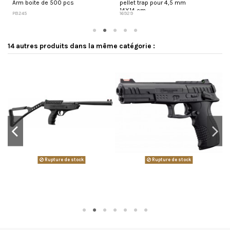
Arm boite de 500 pcs
pellet trap pour 4,5 mm
E
14X14 cm
p
PB245
16929
9
14 autres produits dans la même catégorie :
Rupture de stock
Rupture de stock