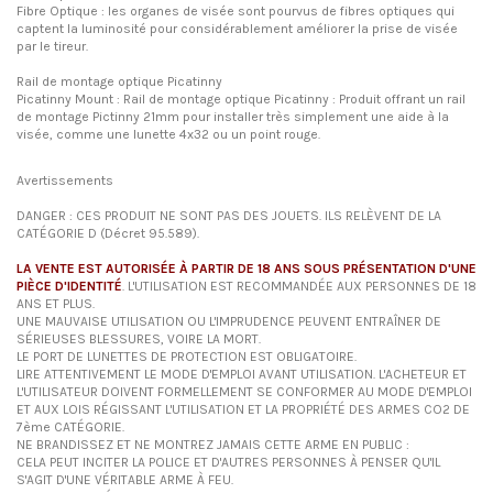
Fibre Optique : les organes de visée sont pourvus de fibres optiques qui
captent la luminosité pour considérablement améliorer la prise de visée
par le tireur.
Rail de montage optique Picatinny
Picatinny Mount : Rail de montage optique Picatinny : Produit offrant un rail
de montage Pictinny 21mm pour installer très simplement une aide à la
visée, comme une lunette 4x32 ou un point rouge.
Avertissements
DANGER : CES PRODUIT NE SONT PAS DES JOUETS. ILS RELÈVENT DE LA
CATÉGORIE D (Décret 95.589).
LA VENTE EST AUTORISÉE À PARTIR DE 18 ANS SOUS PRÉSENTATION D'UNE
PIÈCE D'IDENTITÉ
. L'UTILISATION EST RECOMMANDÉE AUX PERSONNES DE 18
ANS ET PLUS.
UNE MAUVAISE UTILISATION OU L'IMPRUDENCE PEUVENT ENTRAÎNER DE
SÉRIEUSES BLESSURES, VOIRE LA MORT.
LE PORT DE LUNETTES DE PROTECTION EST OBLIGATOIRE.
LIRE ATTENTIVEMENT LE MODE D'EMPLOI AVANT UTILISATION. L'ACHETEUR ET
L'UTILISATEUR DOIVENT FORMELLEMENT SE CONFORMER AU MODE D'EMPLOI
ET AUX LOIS RÉGISSANT L'UTILISATION ET LA PROPRIÉTÉ DES ARMES CO2 DE
7ème CATÉGORIE.
NE BRANDISSEZ ET NE MONTREZ JAMAIS CETTE ARME EN PUBLIC :
CELA PEUT INCITER LA POLICE ET D'AUTRES PERSONNES À PENSER QU'IL
S'AGIT D'UNE VÉRITABLE ARME À FEU.