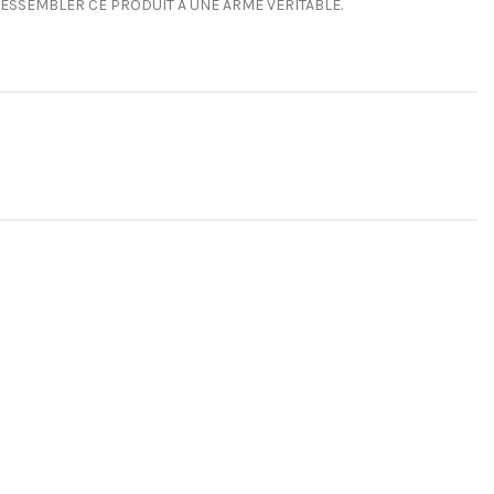
 RESSEMBLER CE PRODUIT À UNE ARME VÉRITABLE.