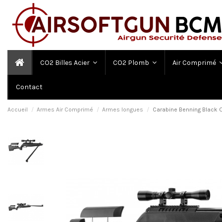
CO2 Billes Acier
CO2 Plomb
Air Comprimé
Contact
Accueil
Armes Air Comprimé
Armes longues
Carabine Benning Black 