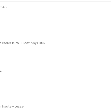
0143
 (sous le rail Picatinny) DSR
e
m haute vitesse