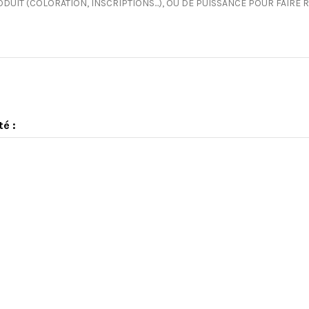
DUIT (COLORATION, INSCRIPTIONS...), OU DE PUISSANCE POUR FAIRE
té :