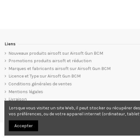
Liens
Nouveaux produits airsoft sur Airsoft Gun BCM
Promotions produits airsoft et réduction
Marques et fabricants airsoft sur Airsoft Gun BCM
Licence et Type sur Airsoft Gun BCM
Conditions générales de ventes
Mentions légales
Livraison
Plan du site web Airsoft Gun BCM
Lorsque vous visitez un site Web, il peut stocker ou récupérer de
vos préférences, ou de votre appareil internet (ordinateur, tablet
Accepter
© 2012. Tous droits réservés.
Site ecommerce Grafics