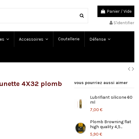
Panier
/
Vide
S'identifier
Coutellerie
es
Accessoires
Défense
Lunette 4X32 plomb
vous pourriez aussi aimer
Lubrifiant silicone 60
ml
7,00 €
Plomb Browning flat
high quality 4,5...
5,90 €