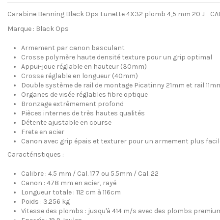
Carabine Benning Black Ops Lunette 4X32 plomb 4,5 mm 20 J - CA
Marque : Black Ops
Armement par canon basculant
Crosse polymère haute densité texture pour un grip optimal
Appui-joue réglable en hauteur (30mm)
Crosse réglable en longueur (40mm)
Double système de rail de montage Picatinny 21mm et rail 11mm
Organes de visée réglables fibre optique
Bronzage extrêmement profond
Pièces internes de très hautes qualités
Détente ajustable en course
Frete en acier
Canon avec grip épais et texturer pour un armement plus facil
Caractéristiques :
Calibre : 4.5 mm / Cal. 177 ou 5.5mm / Cal. 22
Canon : 478 mm en acier, rayé
Longueur totale : 112 cm à 116cm
Poids : 3.256 kg
Vitesse des plombs : jusqu'à 414 m/s avec des plombs premiu