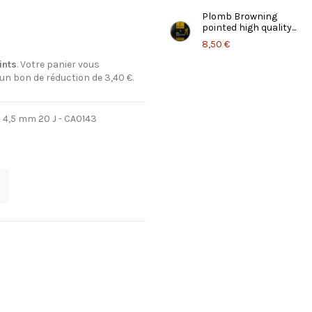
Plomb Browning
pointed high quality...
8,50 €
ints
. Votre panier vous
 un bon de réduction de
3,40 €
.
4,5 mm 20 J - CA0143