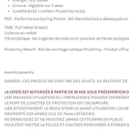
Energie : 19,9 Joules
Crosse : réglable sur 2 axes
Lunette 4x32 + colliers Picatinny inclus
PSP : Performance Spring Piston : BO Manufacture a développé un s
FMB : Full Metal Breech
Culasse en métal
Fibre Optique : les organes de visée sont pourvus de fibres optiques
Picatinny Mount : Rail de montage optique Picatinny : Produit offr
Avertissements
DANGER : CES PRODUIT NE SONT PAS DES JOUETS. ILS RELÈVENT DE 
LA VENTE EST AUTORISÉE À PARTIR DE 18 ANS SOUS PRÉSENTATION D
UNE MAUVAISE UTILISATION OU L'IMPRUDENCE PEUVENT ENTRAÎNER
LE PORT DE LUNETTES DE PROTECTION EST OBLIGATOIRE.
LIRE ATTENTIVEMENT LE MODE D'EMPLOI AVANT UTILISATION. L'ACH
PROPRIÉTÉ DES ARMES CO2 DE 7ème CATÉGORIE.
NE BRANDISSEZ ET NE MONTREZ JAMAIS CETTE ARME EN PUBLIC :
CELA PEUT INCITER LA POLICE ET D'AUTRES PERSONNES À PENSER QU'