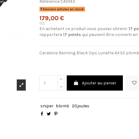
Référence
CA0143
Derniers articles en stock
179,00 €
TTC
En achetant ce produit vous pouvez obtenir
17
po
rapportera
17
points
qui peuvent être converti en
Carabine Benning Black Ops Lunette 4X32 plomb 
Ajouter au panier
sniper
blomb
20joules