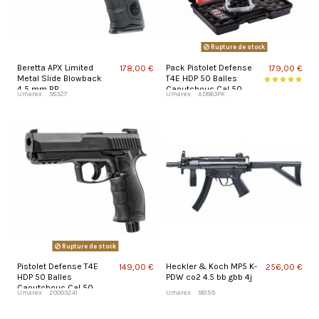
Rupture de stock
Beretta APX Limited
Pack Pistolet Defense
178,00 €
179,00 €
Metal Slide Blowback
T4E HDP 50 Balles
4,5 mm BB
Caoutchouc Cal 50
Umarex
58327
Umarex
AD863PK
Rupture de stock
Pistolet Defense T4E
Heckler & Koch MP5 K-
149,00 €
256,00 €
HDP 50 Balles
PDW co2 4.5 bb gbb 4j
Caoutchouc Cal 50
Umarex
20003241
Umarex
58159