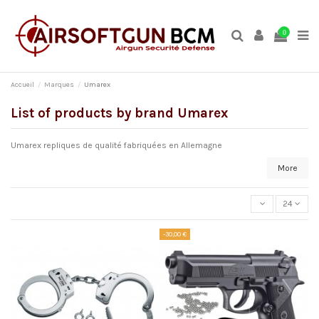
0
Accueil
Marques
Umarex
List of products by brand Umarex
Umarex repliques de qualité fabriquées en Allemagne
More
24
-30,00 €