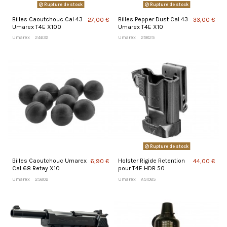
Rupture de stock
Rupture de stock
Billes Caoutchouc Cal 43
Billes Pepper Dust Cal 43
27,00 €
33,00 €
Umarex T4E X100
Umarex T4E X10
Umarex
24632
Umarex
25825
Rupture de stock
Billes Caoutchouc Umarex
Holster Rigide Retention
6,90 €
44,00 €
Cal 68 Retay X10
pour T4E HDR 50
Umarex
25802
Umarex
A51085