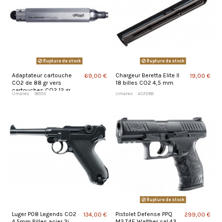
Rupture de stock
Rupture de stock
Adaptateur cartouche
Chargeur Beretta Elite II
69,00 €
19,00 €
CO2 de 88 gr vers
18 billes CO2 4,5 mm
cartouches CO2 12 gr
Umarex
58103
Umarex
ACP288
Rupture de stock
Luger P08 Legends CO2
Pistolet Defense PPQ
134,00 €
299,00 €
4.5mm Billes acier 3j
M2 T4E Walther cal 43