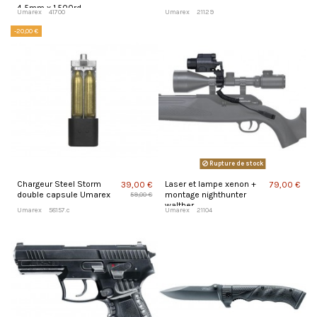
4,5mm x 1.500rd
Umarex
41700
Umarex
21129
-20,00 €
Rupture de stock
Chargeur Steel Storm
Laser et lampe xenon +
39,00 €
79,00 €
double capsule Umarex
montage nighthunter
59,00 €
walther
Umarex
58157.c
Umarex
21104