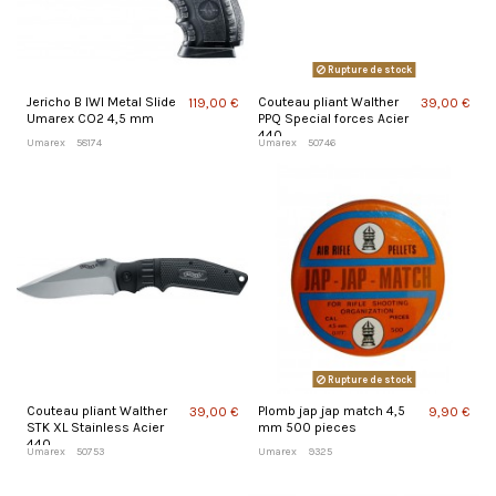
Rupture de stock
Jericho B IWI Metal Slide
Couteau pliant Walther
119,00 €
39,00 €
Umarex CO2 4,5 mm
PPQ Special forces Acier
440
Umarex
58174
Umarex
50746
Rupture de stock
Couteau pliant Walther
Plomb jap jap match 4,5
39,00 €
9,90 €
STK XL Stainless Acier
mm 500 pieces
440
Umarex
50753
Umarex
9325