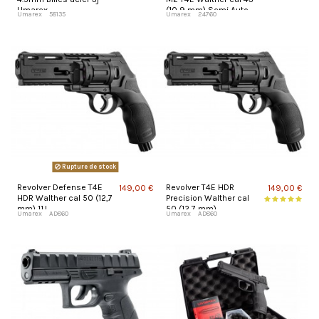
Umarex
(10,9 mm) Semi Auto
Umarex
58135
Umarex
24760
Rupture de stock
Revolver Defense T4E
Revolver T4E HDR
149,00 €
149,00 €
HDR Walther cal 50 (12,7
Precision Walther cal
mm) 11J
50 (12,7 mm)
Umarex
AD860
Umarex
AD860