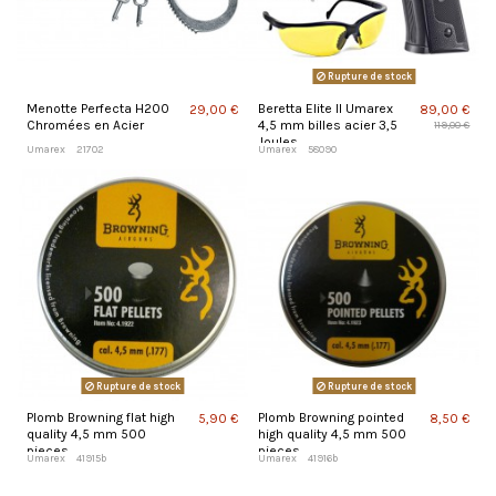
Rupture de stock
Menotte Perfecta H200
Beretta Elite II Umarex
29,00 €
89,00 €
Chromées en Acier
4,5 mm billes acier 3,5
119,00 €
Joules
Umarex
21702
Umarex
58090
Rupture de stock
Rupture de stock
Plomb Browning flat high
Plomb Browning pointed
5,90 €
8,50 €
quality 4,5 mm 500
high quality 4,5 mm 500
pieces
pieces
Umarex
41915b
Umarex
41916b