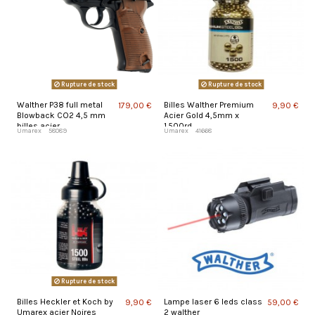
Rupture de stock
Rupture de stock
Walther P38 full metal
Billes Walther Premium
179,00 €
9,90 €
Blowback CO2 4,5 mm
Acier Gold 4,5mm x
billes acier
1.500rd
Umarex
58089
Umarex
41668
Rupture de stock
Billes Heckler et Koch by
Lampe laser 6 leds class
9,90 €
59,00 €
Umarex acier Noires
2 walther