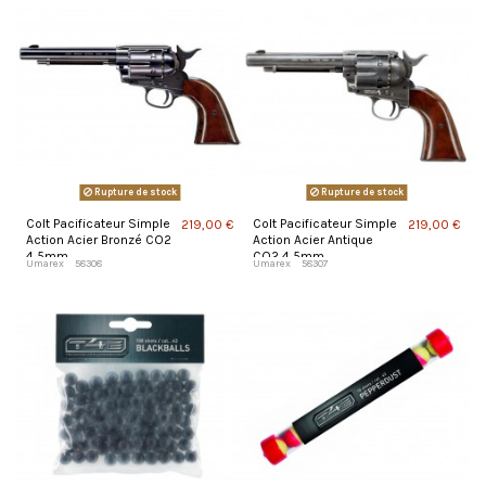
Rupture de stock
Rupture de stock
Colt Pacificateur Simple
Colt Pacificateur Simple
219,00 €
219,00 €
Action Acier Bronzé CO2
Action Acier Antique
4,5mm
CO2 4,5mm
Umarex
58308
Umarex
58307