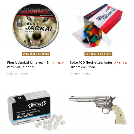
Rupture de stock
Rupture de stock
Plomb Jackal Umarex 4,5
Boite 100 flechettes Acier
9,90 €
37,00 €
mm 500 pieces
Umarex 4,5mm
Umarex
41919
Umarex
41650