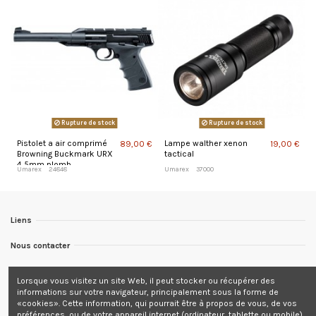
Rupture de stock
Rupture de stock
Pistolet a air comprimé
Lampe walther xenon
89,00 €
19,00 €
Browning Buckmark URX
tactical
4,5mm plomb
Umarex
24848
Umarex
37000
Liens
Nous contacter
Nous suivre
Lorsque vous visitez un site Web, il peut stocker ou récupérer des
informations sur votre navigateur, principalement sous la forme de
Newsletter
«cookies». Cette information, qui pourrait être à propos de vous, de vos
préférences, ou de votre appareil internet (ordinateur, tablette ou mobile),