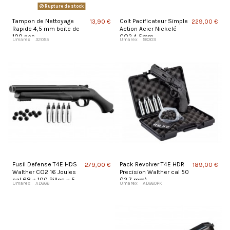
Rupture de stock
Tampon de Nettoyage
Colt Pacificateur Simple
13,90 €
229,00 €
Rapide 4,5 mm boite de
Action Acier Nickelé
100 pcs
CO2 4,5mm
Umarex
32055
Umarex
58309
Fusil Defense T4E HDS
Pack Revolver T4E HDR
279,00 €
189,00 €
Walther CO2 16 Joules
Precision Walther cal 50
cal 68 + 100 Billes + 5
(12,7 mm)
Umarex
AD866
Umarex
AD860PK
Capsules CO2