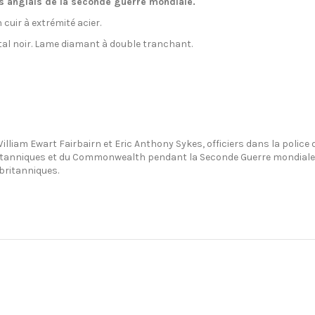
 anglais de la seconde guerre mondiale.
uir à extrémité acier.
tal noir. Lame diamant à double tranchant.
lliam Ewart Fairbairn et Eric Anthony Sykes, officiers dans la police
anniques et du Commonwealth pendant la Seconde Guerre mondiale. Avec
 britanniques.