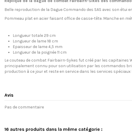
Réplique de la dague de combat Fairbairn-Sikes des commandos
Belle reproduction de la Dague Commando des SAS avec son étui en c
Pommeau plat en acier faisant office de casse-tête. Manche en mé
Longueur totale 29 cm
Longueur de lame 18 cm
Epaisseur de lame 4,5 mm
Longueur de la poignée 11 cm
Le couteau de combat Fairbairn-Sykes fut créé par les capitaines Wi
principalement connu pour son utilisation par les commandos brit
production à ce jour et reste en service dans les services spéciaux
Avis
Pas de commentaire
16 autres produits dans la même catégorie :