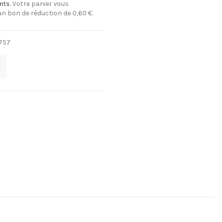
nts
. Votre panier vous
 un bon de réduction de
0,60 €
.
757