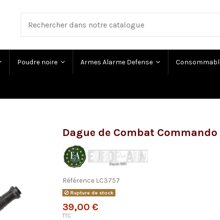
Poudre noire
Armes Alarme Defense
Consommabl
Dague de Combat Commando S
Référence
LC3757
Rupture de stock
39,00 €
TTC