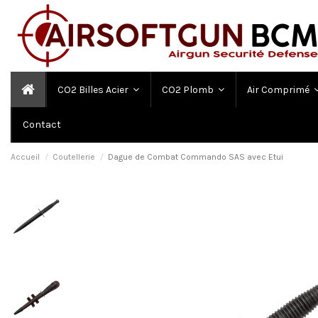
CO2 Billes Acier
CO2 Plomb
Air Comprimé
Contact
Accueil
Coutellerie
Dague de Combat Commando SAS avec Etui