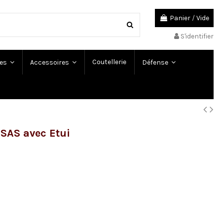
Panier
/
Vide
S'identifier
Coutellerie
es
Accessoires
Défense
AS avec Etui