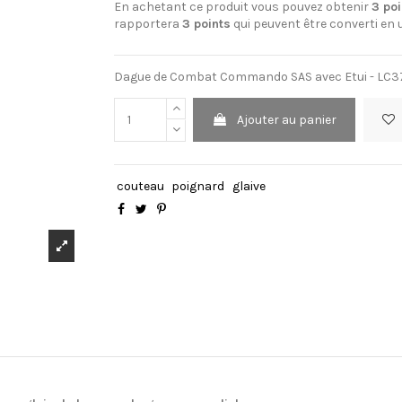
En achetant ce produit vous pouvez obtenir
3
poi
rapportera
3
points
qui peuvent être converti en
Dague de Combat Commando SAS avec Etui - LC3
Ajouter au panier
couteau
poignard
glaive