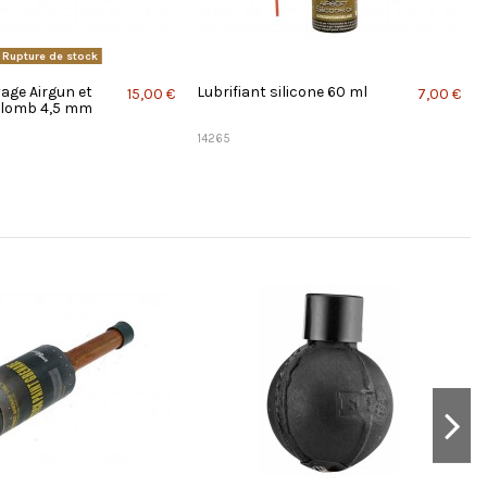
Rupture de stock
yage Airgun et
Lubrifiant silicone 60 ml
15,00 €
7,00 €
Plomb 4,5 mm
14265