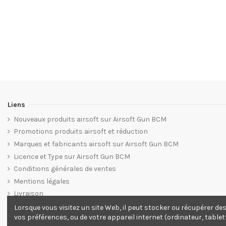
Liens
Nouveaux produits airsoft sur Airsoft Gun BCM
Promotions produits airsoft et réduction
Marques et fabricants airsoft sur Airsoft Gun BCM
Licence et Type sur Airsoft Gun BCM
Conditions générales de ventes
Mentions légales
Livraison
Plan du site web Airsoft Gun BCM
Lorsque vous visitez un site Web, il peut stocker ou récupérer de
vos préférences, ou de votre appareil internet (ordinateur, tablet