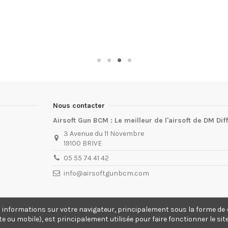
Nous contacter
Airsoft Gun BCM : Le meilleur de l'airsoft de DM Dif
3 Avenue du 11 Novembre
19100 BRIVE
05 55 74 41 42
info@airsoftgunbcm.com
s informations sur votre navigateur, principalement sous la forme de «
te ou mobile), est principalement utilisée pour faire fonctionner le si