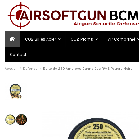
CO2 Billes Acier
CO2 Plomb
Air Comprimé
Contact
Accueil
Defense
Boite de 250 Amorces Cannelées RWS Poudre Noire