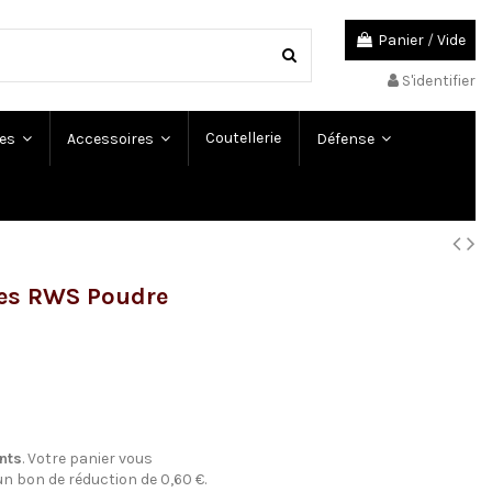
Panier
/
Vide
S'identifier
Coutellerie
es
Accessoires
Défense
ées RWS Poudre
nts
. Votre panier vous
 un bon de réduction de
0,60 €
.