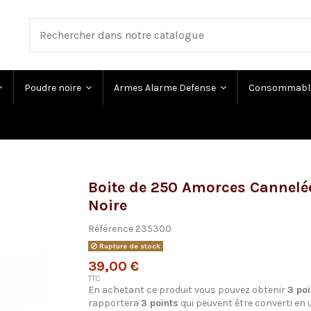
Poudre noire
Armes Alarme Defense
Consommabl
Boite de 250 Amorces Cannel
Noire
Référence
235300
Rupture de stock
39,00 €
TTC
En achetant ce produit vous pouvez obtenir
3
poi
rapportera
3
points
qui peuvent être converti en