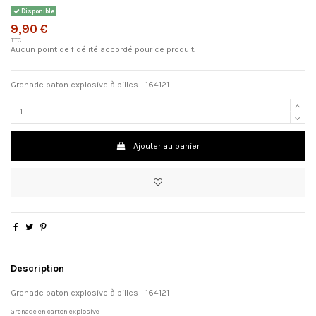
Disponible
9,90 €
TTC
Aucun point de fidélité accordé pour ce produit.
Grenade baton explosive à billes - 164121
Ajouter au panier
Description
Grenade baton explosive à billes - 164121
Grenade en carton explosive