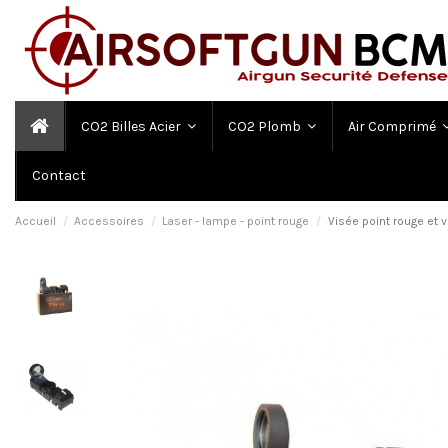
CO2 Billes Acier
CO2 Plomb
Air Comprimé
Contact
Accueil
Accessoires
Laser - lampe - point rouge
Visée point rouge et 