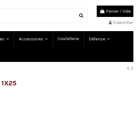
Panier
/
Vide
S'identifier
Coutellerie
es
Accessoires
Défense
e 1X25