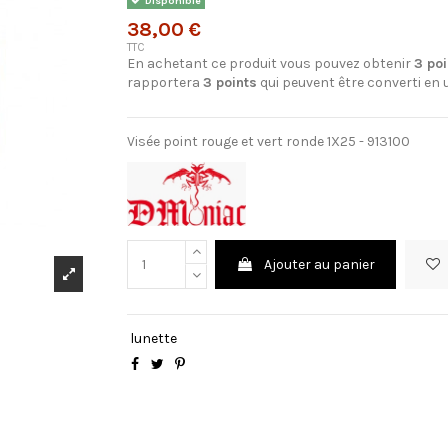
Disponible
38,00 €
TTC
En achetant ce produit vous pouvez obtenir
3
poi
rapportera
3
points
qui peuvent être converti en
Visée point rouge et vert ronde 1X25 - 913100
Ajouter au panier
lunette