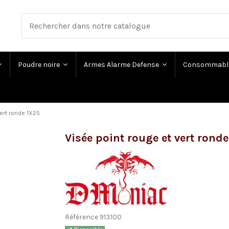
Poudre noire
Armes Alarme Defense
Consommabl
vert ronde 1X25
Visée point rouge et vert rond
Référence
913100