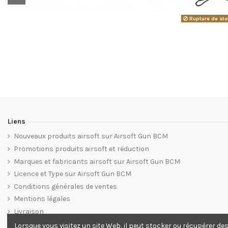
Rupture de st
Liens
Nouveaux produits airsoft sur Airsoft Gun BCM
Promotions produits airsoft et réduction
Marques et fabricants airsoft sur Airsoft Gun BCM
Licence et Type sur Airsoft Gun BCM
Conditions générales de ventes
Mentions légales
Livraison
Plan du site web Airsoft Gun BCM
Lorsque vous visitez un site Web, il peut stocker ou récupérer de