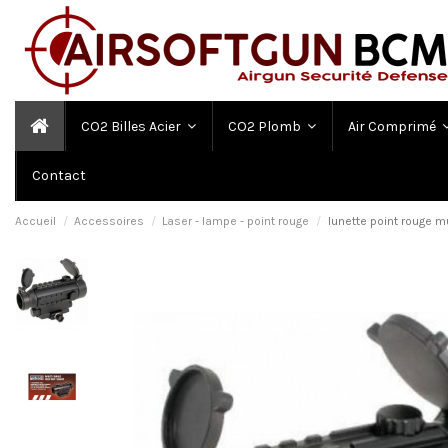
CO2 Billes Acier
CO2 Plomb
Air Comprimé
Contact
Accueil
Accessoires
Laser - lampe - point rouge
lunette point rouge mul