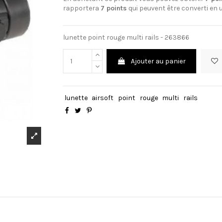
rapportera
7
points
qui peuvent être converti en 
lunette point rouge multi rails - 263866
Ajouter au panier
lunette
airsoft
point
rouge
multi
rails