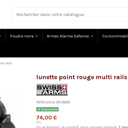
Poudre noire
Armes Alarme Defense
Consommabl
ti rails
lunette point rouge multi rails
Référence
263866
Disponible
74,00 €
TTC
En achetant ce produit vous pouvez obtenir
7
poi