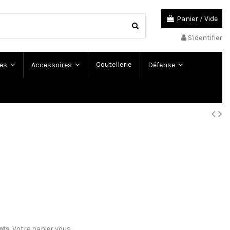
Panier
/
Vide
S'identifier
Coutellerie
es
Accessoires
Défense
nts
. Votre panier vous