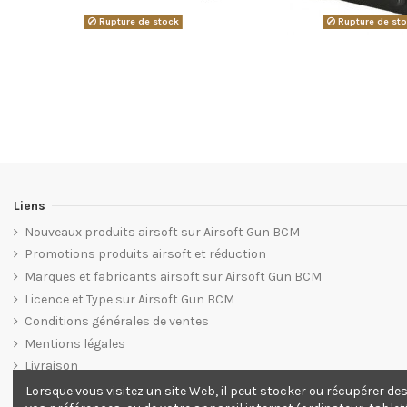
Rupture de stock
Rupture de st
Liens
Nouveaux produits airsoft sur Airsoft Gun BCM
Promotions produits airsoft et réduction
Marques et fabricants airsoft sur Airsoft Gun BCM
Licence et Type sur Airsoft Gun BCM
Conditions générales de ventes
Mentions légales
Livraison
Plan du site web Airsoft Gun BCM
Lorsque vous visitez un site Web, il peut stocker ou récupérer de