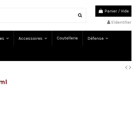
Panier
/
Vide
S'identifier
Coutellerie
es
Accessoires
Défense
 ml