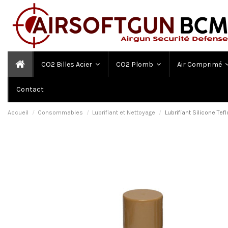
CO2 Billes Acier
CO2 Plomb
Air Comprimé
Contact
Accueil
Consommables
Lubrifiant et Nettoyage
Lubrifiant Silicone Tef