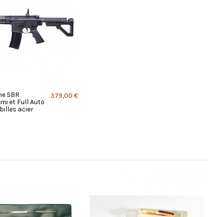
ne SBR
379,00 €
i et Full Auto
illes acier