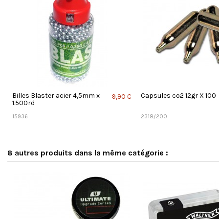
Billes Blaster acier 4,5mm x
Capsules co2 12gr X 100
9,90 €
1.500rd
15936
2318/200
8 autres produits dans la même catégorie :