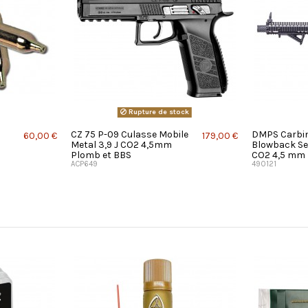
Rupture de stock
CZ 75 P-09 Culasse Mobile
DMPS Carbi
60,00 €
179,00 €
Metal 3,9 J CO2 4,5mm
Blowback Sem
Plomb et BBS
CO2 4,5 mm b
ACP649
490121