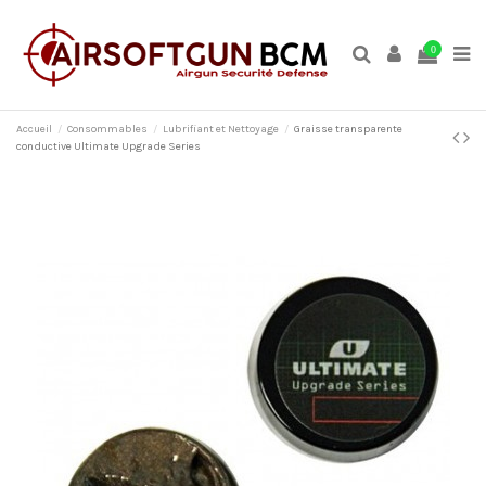
0
Accueil
Consommables
Lubrifiant et Nettoyage
Graisse transparente
conductive Ultimate Upgrade Series