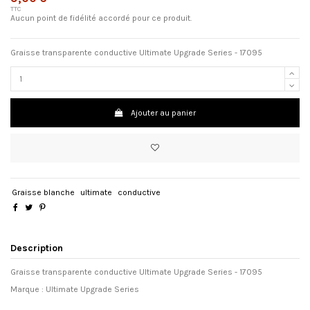
TTC
Aucun point de fidélité accordé pour ce produit.
Graisse transparente conductive Ultimate Upgrade Series - 17095
Ajouter au panier
Graisse blanche
ultimate
conductive
Description
Graisse transparente conductive Ultimate Upgrade Series - 17095
Marque : Ultimate Upgrade Series