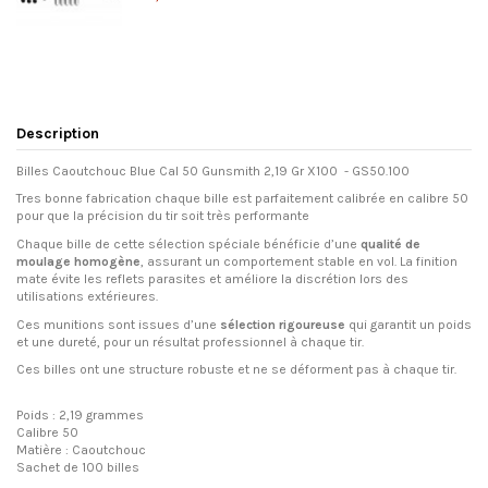
Description
Billes Caoutchouc Blue Cal 50 Gunsmith 2,19 Gr X100 - GS50.100
Tres bonne fabrication chaque bille est parfaitement calibrée en calibre 50
pour que la précision du tir soit très performante
Chaque bille de cette sélection spéciale bénéficie d’une
qualité de
moulage homogène
, assurant un comportement stable en vol. La finition
mate évite les reflets parasites et améliore la discrétion lors des
utilisations extérieures.
Ces munitions sont issues d’une
sélection rigoureuse
qui garantit un poids
et une dureté, pour un résultat professionnel à chaque tir.
Ces billes ont une structure robuste et ne se déforment pas à chaque tir.
Poids : 2,19 grammes
Calibre 50
Matière : Caoutchouc
Sachet de 100 billes