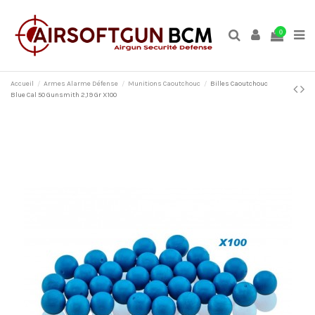
0
Accueil
Armes Alarme Défense
Munitions Caoutchouc
Billes Caoutchouc
Blue Cal 50 Gunsmith 2,19 Gr X100