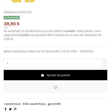
Référence
GS50.100
Disponible
39,90 €
TTC
En achetant ce produit vous pouvez obtenir
3
points
. Votre panier vous
rapportera
3
points
qui peuvent être converti en un bon de réduction de
0,60 €
.
Billes Caoutchouc Blue Cal 50 Gunsmith 2,19 Gr X100 - GS50.100
Ajouter au panier
caoutchouc
bille caoutchouc
gunsmith