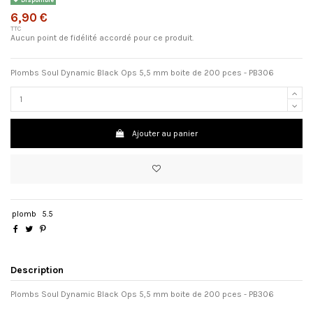
6,90 €
TTC
Aucun point de fidélité accordé pour ce produit.
Plombs Soul Dynamic Black Ops 5,5 mm boite de 200 pces - PB306
Ajouter au panier
plomb
5.5
Description
Plombs Soul Dynamic Black Ops 5,5 mm boite de 200 pces - PB306