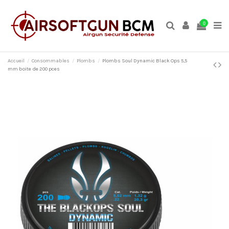
0
Accueil
Consommables
Plombs
Plombs Soul Dynamic Black Ops 5,5
mm boite de 200 pces