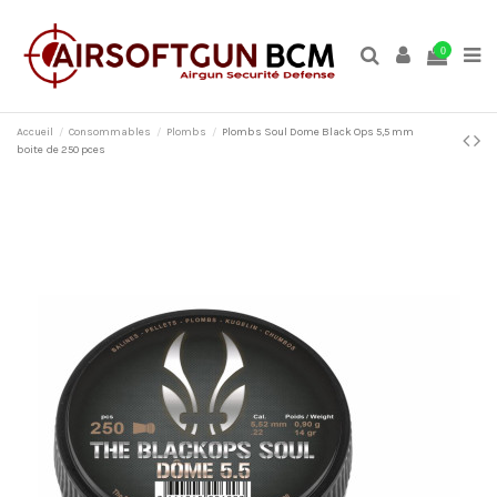
0
Accueil
Consommables
Plombs
Plombs Soul Dome Black Ops 5,5 mm
boite de 250 pces