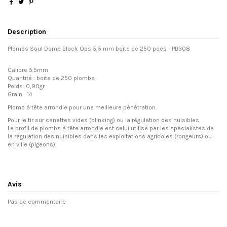
Description
Plombs Soul Dome Black Ops 5,5 mm boite de 250 pces - PB308
Calibre 5.5mm
Quantité : boite de 250 plombs
Poids: 0,90gr
Grain : 14
Plomb à tête arrondie pour une meilleure pénétration.
Pour le tir sur canettes vides (plinking) ou la régulation des nuisibles.
Le profil de plombs à tête arrondie est celui utilisé par les spécialistes de
la régulation des nuisibles dans les exploitations agricoles (rongeurs) ou
en ville (pigeons).
Avis
Pas de commentaire