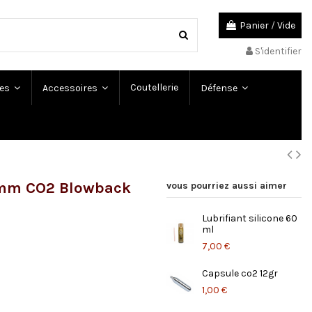
Panier
/
Vide
S'identifier
Coutellerie
es
Accessoires
Défense
5 mm CO2 Blowback
vous pourriez aussi aimer
Lubrifiant silicone 60
ml
7,00 €
Capsule co2 12gr
1,00 €