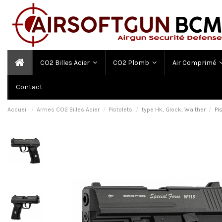
CO2 Billes Acier
CO2 Plomb
Air Comprimé
Contact
Accueil
Armes CO2 Billes Acier
Pistolets
type Hk, Glock, Walther
Pi