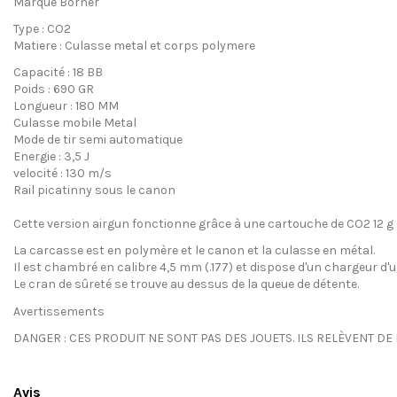
Marque Borner
Type : CO2
Matiere :
Culasse metal et corps polymere
Capacité : 18 BB
Poids : 690 GR
Longueur : 180 MM
Culasse mobile Metal
Mode de tir semi automatique
Energie : 3,5 J
velocité : 130 m/s
Rail picatinny sous le canon
Cette version airgun fonctionne grâce à une cartouche de CO2 12 g q
La carcasse est en polymère et le canon et la culasse en métal.
Il est chambré en calibre 4,5 mm (.177) et dispose d'un chargeur d'
Le cran de sûreté se trouve au dessus de la queue de détente.
Avertissements
DANGER : CES PRODUIT NE SONT PAS DES JOUETS. ILS RELÈVENT DE 
Avis