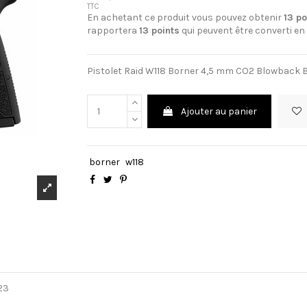
TTC
En achetant ce produit vous pouvez obtenir
13
po
rapportera
13
points
qui peuvent être converti en
Pistolet Raid W118 Borner 4,5 mm CO2 Blowback Bi
Ajouter au panier
borner
w118
23