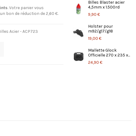
Billes Blaster acier
4,5mm x 1.500rd
ints
. Votre panier vous
 un bon de réduction de
2,60 €
.
9,90 €
Holster pour
m92/g17/g18
lles Acier - ACP723
19,00 €
Mallette Glock
Officielle 270 x 235 x...
24,90 €