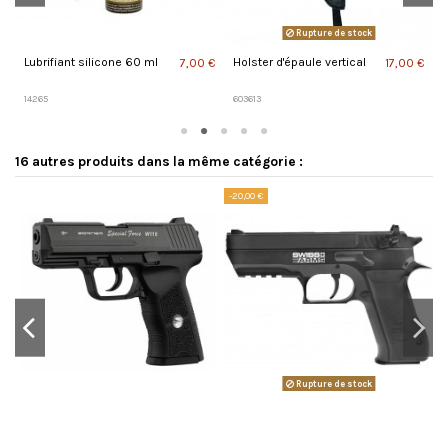
Rupture de stock
Lubrifiant silicone 60 ml
Holster d'épaule vertical
C
 €
7,00 €
17,00 €
p
14265
603613
1
16 autres produits dans la même catégorie :
-20,00 €
Rupture de stock