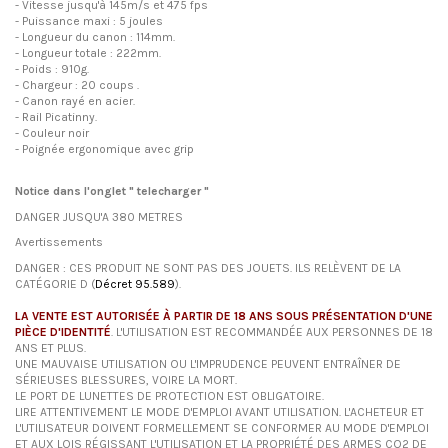
- Vitesse jusqu'à 145m/s et 475 fps
- Puissance maxi : 5 joules
- Longueur du canon : 114mm.
- Longueur totale : 222mm.
- Poids : 910g.
- Chargeur : 20 coups .
- Canon rayé en acier.
- Rail Picatinny.
- Couleur noir
- Poignée ergonomique avec grip
Notice dans l'onglet " telecharger "
DANGER JUSQU'A 380 METRES
Avertissements
DANGER : CES PRODUIT NE SONT PAS DES JOUETS. ILS RELÈVENT DE LA
CATÉGORIE D (
Décret 95.589
).
LA VENTE EST AUTORISÉE À PARTIR DE 18 ANS SOUS PRÉSENTATION D'UNE
PIÈCE D'IDENTITÉ
. L'UTILISATION EST RECOMMANDÉE AUX PERSONNES DE 18
ANS ET PLUS.
UNE MAUVAISE UTILISATION OU L'IMPRUDENCE PEUVENT ENTRAÎNER DE
SÉRIEUSES BLESSURES, VOIRE LA MORT.
LE PORT DE LUNETTES DE PROTECTION EST OBLIGATOIRE.
LIRE ATTENTIVEMENT LE MODE D'EMPLOI AVANT UTILISATION. L'ACHETEUR ET
L'UTILISATEUR DOIVENT FORMELLEMENT SE CONFORMER AU MODE D'EMPLOI
ET AUX LOIS RÉGISSANT L'UTILISATION ET LA PROPRIÉTÉ DES ARMES CO2 DE