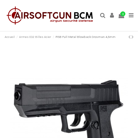
0
Accueil
Armes CO2 Billes Acier
P15B Full Metal Blowback Crosman 4,5mm