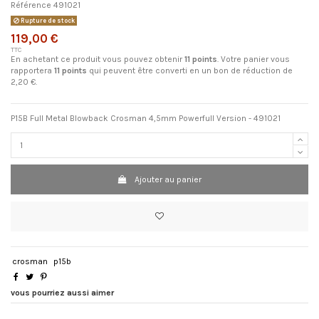
Référence
491021
Rupture de stock
119,00 €
TTC
En achetant ce produit vous pouvez obtenir
11
points
. Votre panier vous
rapportera
11
points
qui peuvent être converti en un bon de réduction de
2,20 €
.
P15B Full Metal Blowback Crosman 4,5mm Powerfull Version - 491021
Ajouter au panier
crosman
p15b
vous pourriez aussi aimer