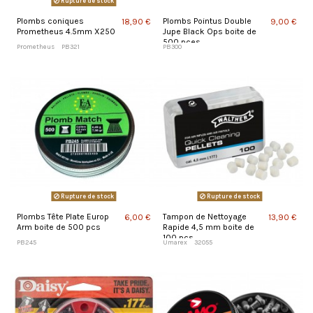
Rupture de stock
Plombs coniques
Plombs Pointus Double
18,90 €
9,00 €
Prometheus 4.5mm X250
Jupe Black Ops boite de
500 pces
Prometheus
PB321
PB300
Rupture de stock
Rupture de stock
Plombs Tête Plate Europ
Tampon de Nettoyage
6,00 €
13,90 €
Arm boite de 500 pcs
Rapide 4,5 mm boite de
100 pcs
PB245
Umarex
32055