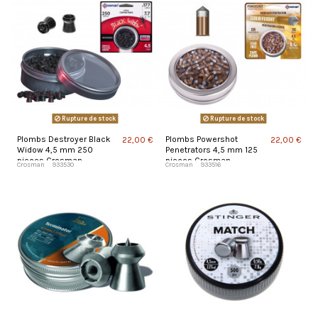
Rupture de stock
Rupture de stock
Plombs Destroyer Black
Plombs Powershot
22,00 €
22,00 €
Widow 4,5 mm 250
Penetrators 4,5 mm 125
pieces Crosman
pieces Crosman
Crosman
933530
Crosman
933516