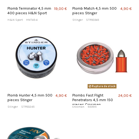
Plomb Terminator 4,5 mm
Plomb Match 4,5 mm 500
19,00 €
4,90 €
400 pieces H&N Sport
pieces Stinger
H&N Sport
HNT45-4
Stinger
STP00345
Rupture de stock
Plomb Hunter 4,5 mm 500
Plombs Fast Flight
4,90 €
24,00 €
pieces Stinger
Penetrators 4,5 mm 150
pieces Crosman
Stinger
STP00245
Crosman
933515