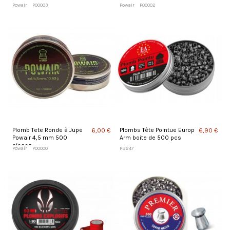
Powair
PO0003
Powair
PO0002
Plomb Tete Ronde à Jupe
Plombs Tête Pointue Europ
6,00 €
6,90 €
Powair 4,5 mm 500
Arm boite de 500 pcs
pieces
Powair
PO0000
PB247