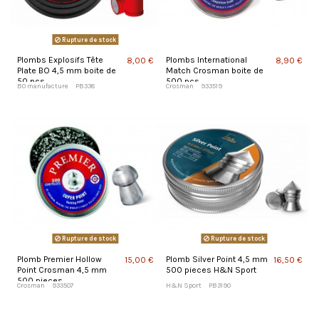
Rupture de stock
Plombs Explosifs Tête
Plombs International
8,00 €
8,90 €
Plate BO 4,5 mm boite de
Match Crosman boite de
50 pcs
500 pcs
BO manufacture
PB338
Crosman
933519
Rupture de stock
Rupture de stock
Plomb Premier Hollow
Plomb Silver Point 4,5 mm
15,00 €
16,50 €
Point Crosman 4,5 mm
500 pieces H&N Sport
500 pieces
Crosman
933507
H&N Sport
PB3190