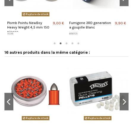
Rupture de stock
Plomb Pointu NewBoy
Fumigene 3RD generation
P
 €
9,00 €
9,90 €
Heavy Weight 4,5 mm 150
a goupille Blanc
E
pieces
p
9336
686105
9
16 autres produits dans la même catégorie :
Rupture de stock
Rupture de stock