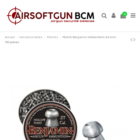
0
Accueil
Consommables
Plombs
Plomb Benjamin Hollow Point 4,5 mm
750 pieces