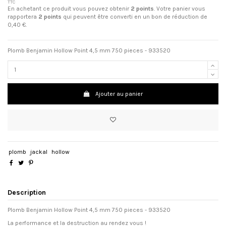
TTC
En achetant ce produit vous pouvez obtenir
2
points
. Votre panier vous
rapportera
2
points
qui peuvent être converti en un bon de réduction de
0,40 €
.
Plomb Benjamin Hollow Point 4,5 mm 750 pieces - 933520
Ajouter au panier
plomb
jackal
hollow
Description
Plomb Benjamin Hollow Point 4,5 mm 750 pieces - 933520
La performance et la destruction au rendez vous !