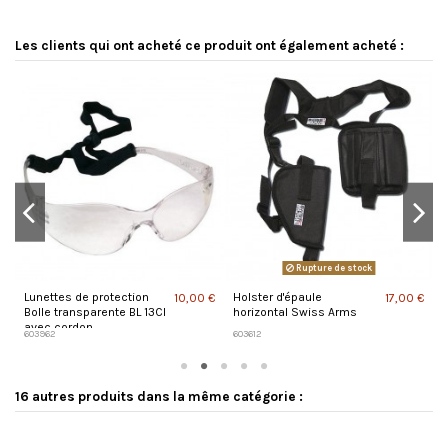
Les clients qui ont acheté ce produit ont également acheté :
Rupture de stock
Lunettes de protection
Holster d'épaule
C
 €
10,00 €
17,00 €
Bolle transparente BL 13CI
horizontal Swiss Arms
avec cordon
603962
603612
2
16 autres produits dans la même catégorie :