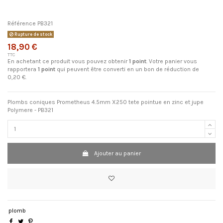
Référence
PB321
Rupture de stock
18,90 €
TTC
En achetant ce produit vous pouvez obtenir
1
point
. Votre panier vous
rapportera
1
point
qui peuvent être converti en un bon de réduction de
0,20 €
.
Plombs coniques Prometheus 4.5mm X250 tete pointue en zinc et jupe
Polymere - PB321
Ajouter au panier
plomb