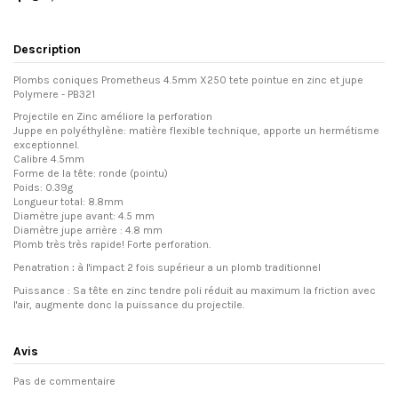
Description
Plombs coniques Prometheus 4.5mm X250 tete pointue en zinc et jupe
Polymere - PB321
Projectile en Zinc améliore la perforation
Juppe en polyéthylène: matière flexible technique, apporte un hermétisme
exceptionnel.
Calibre 4.5mm
Forme de la tête: ronde (pointu)
Poids: 0.39g
Longueur total: 8.8mm
Diamètre jupe avant: 4.5 mm
Diamètre jupe arrière : 4.8 mm
Plomb très très rapide! Forte perforation.
Penatration
:
à l'impact 2 fois supérieur a un plomb traditionnel
Puissance : Sa tête en zinc tendre poli réduit au maximum la friction avec
l'air, augmente donc la puissance du projectile.
Avis
Pas de commentaire