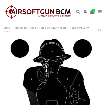
0
Accueil
Accessoires
Cibles
Cibles Silhouette Police Tir Rapide 50 X70 cm
10 pcs