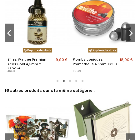
Rupture de stock
Rupture de stock
Billes Walther Premium
Plombs coniques
P
 €
9,90 €
18,90 €
Acier Gold 4,5mm x
Prometheus 4.5mm X250
A
1.500rd
41668
PB321
P
16 autres produits dans la même catégorie :