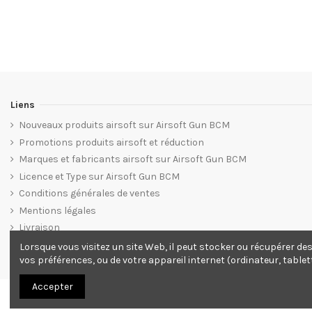
Liens
Nouveaux produits airsoft sur Airsoft Gun BCM
Promotions produits airsoft et réduction
Marques et fabricants airsoft sur Airsoft Gun BCM
Licence et Type sur Airsoft Gun BCM
Conditions générales de ventes
Mentions légales
Livraison
Plan du site web Airsoft Gun BCM
Lorsque vous visitez un site Web, il peut stocker ou récupérer de
vos préférences, ou de votre appareil internet (ordinateur, tablet
Accepter
© 2012. Tous droits réservés.
Site ecommerce Grafics