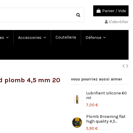
Panier
/
Vide
S'identifier
Coutellerie
es
Accessoires
Défense
d plomb 4,5 mm 20
vous pourriez aussi aimer
Lubrifiant silicone 60
ml
7,00 €
Plomb Browning flat
high quality 4,5...
5,90 €