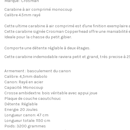
Marque : Crosman
Carabine à air comprimé monocoup
Calibre 4.5mm rayé
Cette
ultime
carabine à air comprimé
est d'une finition exemplaire
Cette carabine signée
Crosman Copperhead
offre une maniabilité
Ideale pour la chasse du petit gibier.
Comporte une
détente réglable
à deux étages
.
Cette carabine indemodable raviera petit et grand, trés precise à 25
Armement : basculement du canon
Calibre: 4,5mm diabolo
Canon: Rayé en acier
Capacité: Monocoup
Crosse ambidextre: bois véritable avec appui joue
Plaque de couche caoutchouc
Détente: Réglable
Energie: 20 Joules
Longueur canon: 47 cm
Longueur totale: 1150 cm
Poids: 3200 grammes