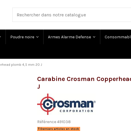
Poudre noire
Armes Alarme Defense
Consommabl
rhead plomb 4,5 mm 20 J
Carabine Crosman Copperhea
J
Référence
491038
Derniers articles en stock