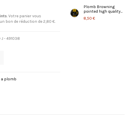
Plomb Browning
pointed high quality...
ints
. Votre panier vous
8,50 €
 un bon de réduction de
2,80 €
.
J - 491038
 a plomb