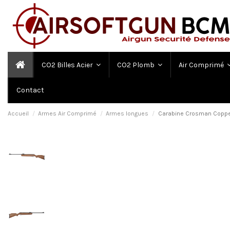
CO2 Billes Acier
CO2 Plomb
Air Comprimé
Contact
Accueil
Armes Air Comprimé
Armes longues
Carabine Crosman Coppe