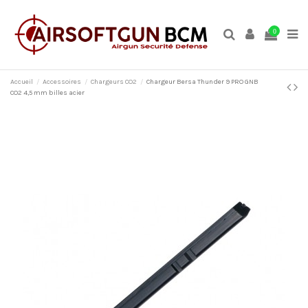
0
Accueil
Accessoires
Chargeurs CO2
Chargeur Bersa Thunder 9 PRO GNB
CO2 4,5 mm billes acier